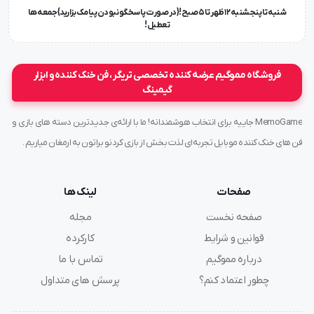
شنبه تا پنجشنبه ۱۲ ظهر تا 5 صبح!{در صورت پاسخگو نبودن پیامک بزارید} جمعه ها
تعطیل !
فروشگاه مموگیم عرضه کننده تخصصی تریگر ، فن خنک کننده و ابزار
گیمینگ
MemoGame جاییه برای انتخاب هوشمندانه! ما با ارائه‌ی جدیدترین دسته های بازی و
فن های خنک کننده موبایل تجربه‌ای لذت بخش از بازی کردنو براتون به ارمغان میاریم .
صفحات
لینک ها
صفحه نخست
مجله
قوانین و شرایط
کارکرده
درباره مموگیم
تماس با ما
چطور اعتماد کنم؟
پرسش های متداول