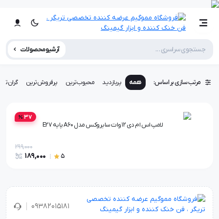
آرشیو محصولات
مرتب سازی بر اساس:
همه
پربازدید
محبوب‌ترین
پرفروش‌ترین
گران‌تری
37
لامپ اس ام دی 12 وات سایروکس مدل A60 پایه E27
299,000
189,000
5
۰۹۳۸۲۰۱۵۱۸۱