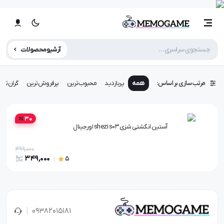
آرشیو محصولات
مرتب سازی بر اساس:
همه
پربازدید
محبوب‌ترین
پرفروش‌ترین
گران‌تری
30
آستین انگشتی شزی shezi s03 اورجینال
499,000
349,000
5
۰۹۳۸۲۰۱۵۱۸۱