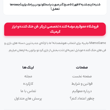
شنبه تا پنجشنبه ۱۲ ظهر تا 5 صبح!{در صورت پاسخگو نبودن پیامک بزارید} جمعه ها
تعطیل !
فروشگاه مموگیم عرضه کننده تخصصی تریگر ، فن خنک کننده و ابزار
گیمینگ
MemoGame جاییه برای انتخاب هوشمندانه! ما با ارائه‌ی جدیدترین دسته های بازی و
فن های خنک کننده موبایل تجربه‌ای لذت بخش از بازی کردنو براتون به ارمغان میاریم .
صفحات
لینک ها
صفحه نخست
مجله
قوانین و شرایط
کارکرده
درباره مموگیم
تماس با ما
چطور اعتماد کنم؟
پرسش های متداول