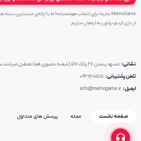
MemoGame جاییه برای انتخاب هوشمندانه! ما با ارائه‌ی جدیدترین د
از بازی کردنو براتون به ارمغان میاریم .
نشانی:
مشهد پنجتن ۲۷ پلاک ۵۱۷ (شعبه حضوری فعلا تعطیل میباشد،سفارش فقط از طریق سایت)
تلفن پشتیبانی:
۰۹۳۸۲۰۱۵۱۸۱
ایمیل:
info@memogame.ir
صفحه نخست
مجله
پرسش های متداول