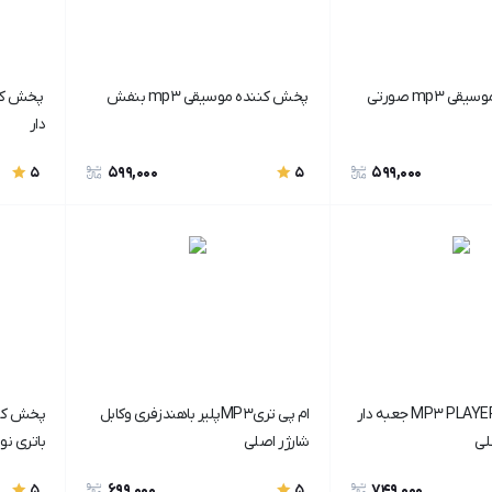
mp3 صورتی
پخش کننده موسیقی mp3 بنفش
دار
599,000
599,000
5
5
MP3 PLAYER PORTABLE جعبه دار
ام پی تریMP3پلیر باهندزفری وکابل
لی
شارژر اصلی
باتری نو 
699,000
749,000
5
5