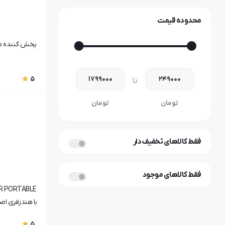
باتری ساعت
باطری mp3
محدوده قیمت
اصلی
پخش کننده موسیقی 
پخش کننده
موزیک
5
تا
SONY
سونی
تومان
تومان
موسیقی
مموگیم
فقط کالاهای تخفیف دار
بنفش
فقط کالاهای موجود
با هندزفری اص
5