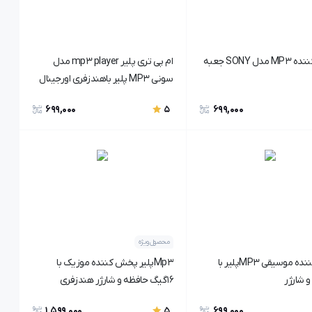
پخش کننده MP3 مدل SONY جعبه
ام پی تری پلیر mp3 player مدل
سونی MP3 پلیر باهندزفری اورجینال
699,000
699,000
5
محصول ویژه
پخش کننده موسیقی MP3پلیر با
Mp3پلیر پخش کننده موزیک با
و شارژر
۱۶گیگ حافظه و شارژر هندزفری
1,599,000
699,000
5