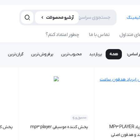
آرشیو محصولات
ی متداول
تماس با ما
چطور اعتماد کنم؟
ر اساس:
همه
پربازدید
محبوب‌ترین
پرفروش‌ترین
گران‌ترین
ا
محصول ویژه
باتری کیس ایرپاد MP3 PLAYER
پخش کننده موسیقی mp3 player
پخش کننده
 و هدفون اصلی