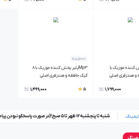
محصول ویژه
خش کننده موزیک با
Mp3پلیر پخش کننده موزیک با 8
گیگ حافظه و هندزفری اصلی
1,499,000
1,799,000
5
شنبه تا پنجشنبه ۱۲ ظهر تا 5 صبح!{در صورت پاسخگو نبودن پیامک بزارید} جمعه ها تعطیل !
یمینگ