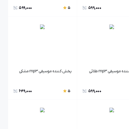
599,000
599,000
5
 موسیقی mp3 طلائی
پخش کننده موسیقی mp3 مشکی
649,000
599,000
5