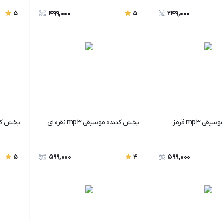
499,000
249,000
5
5
 mp3 قرمز
پخش کننده موسیقی mp3 نقره ای
پخش کننده
599,000
599,000
5
4