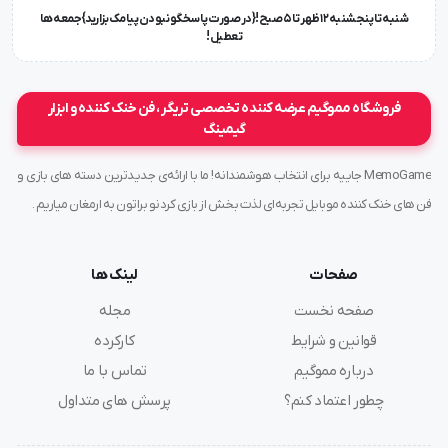
شنبه تا پنجشنبه ۱۲ ظهر تا 5 صبح!{در صورت پاسخگو نبودن پیامک بزارید} جمعه ها
تعطیل !
فروشگاه مموگیم عرضه کننده تخصصی تریگر ، فن خنک کننده و ابزار
گیمینگ
MemoGame جاییه برای انتخاب هوشمندانه! ما با ارائه‌ی جدیدترین دسته های بازی و
فن های خنک کننده موبایل تجربه‌ای لذت بخش از بازی کردنو براتون به ارمغان میاریم .
صفحات
لینک ها
صفحه نخست
مجله
قوانین و شرایط
کارکرده
درباره مموگیم
تماس با ما
چطور اعتماد کنم؟
پرسش های متداول