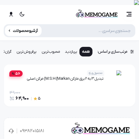
آرشیو محصولات
مرتب سازی بر اساس:
همه
پربازدید
محبوب‌ترین
پرفروش‌ترین
گران‌تری
محصول ویژه
56
تبدیل 3 به 2 برق مارکن M.S.H (Markan) مرکن اصلی
149,000
64,900
5
۰۹۳۸۲۰۱۵۱۸۱