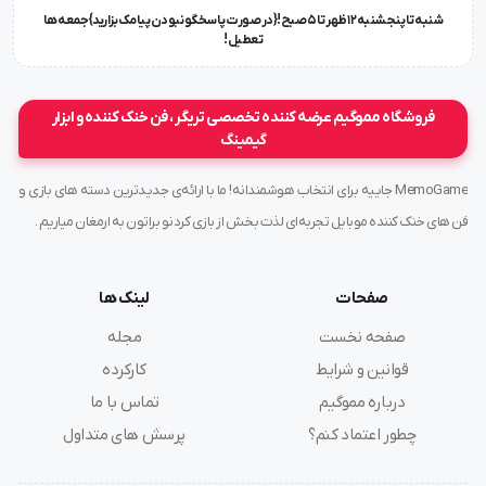
شنبه تا پنجشنبه ۱۲ ظهر تا 5 صبح!{در صورت پاسخگو نبودن پیامک بزارید} جمعه ها
تعطیل !
فروشگاه مموگیم عرضه کننده تخصصی تریگر ، فن خنک کننده و ابزار
گیمینگ
MemoGame جاییه برای انتخاب هوشمندانه! ما با ارائه‌ی جدیدترین دسته های بازی و
فن های خنک کننده موبایل تجربه‌ای لذت بخش از بازی کردنو براتون به ارمغان میاریم .
صفحات
لینک ها
صفحه نخست
مجله
قوانین و شرایط
کارکرده
درباره مموگیم
تماس با ما
چطور اعتماد کنم؟
پرسش های متداول