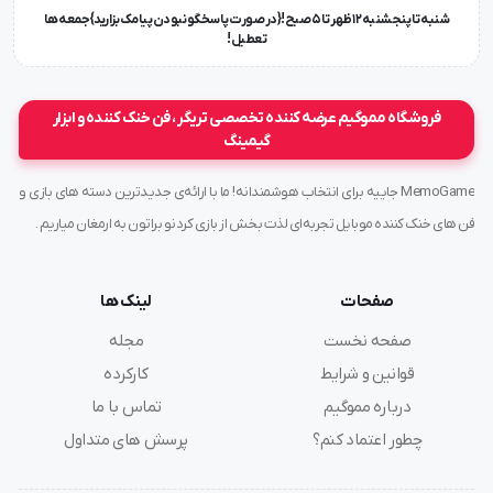
شنبه تا پنجشنبه ۱۲ ظهر تا 5 صبح!{در صورت پاسخگو نبودن پیامک بزارید} جمعه ها
تعطیل !
فروشگاه مموگیم عرضه کننده تخصصی تریگر ، فن خنک کننده و ابزار
گیمینگ
MemoGame جاییه برای انتخاب هوشمندانه! ما با ارائه‌ی جدیدترین دسته های بازی و
فن های خنک کننده موبایل تجربه‌ای لذت بخش از بازی کردنو براتون به ارمغان میاریم .
صفحات
لینک ها
صفحه نخست
مجله
قوانین و شرایط
کارکرده
درباره مموگیم
تماس با ما
چطور اعتماد کنم؟
پرسش های متداول