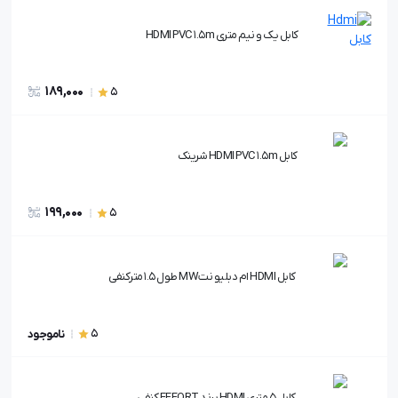
کابل یک و نیم متری HDMI PVC 1.5m
189,000
5
کابل HDMI PVC 1.5m شرینک
199,000
5
کابل HDMI ام دبلیو نتMW طول 1.5 مترکنفی
5
ناموجود
کابل 5 متری HDMI برند EFFORT کنفی