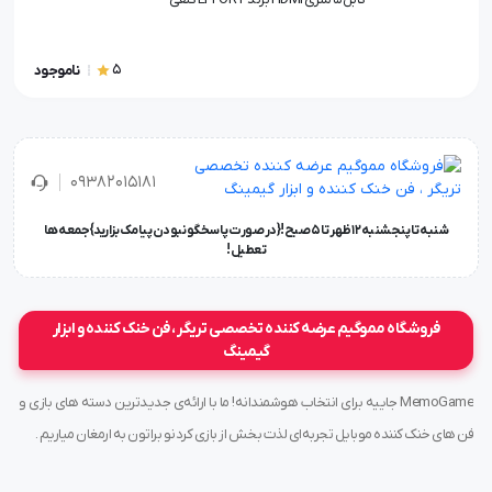
5
ناموجود
۰۹۳۸۲۰۱۵۱۸۱
شنبه تا پنجشنبه ۱۲ ظهر تا 5 صبح!{در صورت پاسخگو نبودن پیامک بزارید} جمعه ها
تعطیل !
فروشگاه مموگیم عرضه کننده تخصصی تریگر ، فن خنک کننده و ابزار
گیمینگ
MemoGame جاییه برای انتخاب هوشمندانه! ما با ارائه‌ی جدیدترین دسته های بازی و
فن های خنک کننده موبایل تجربه‌ای لذت بخش از بازی کردنو براتون به ارمغان میاریم .