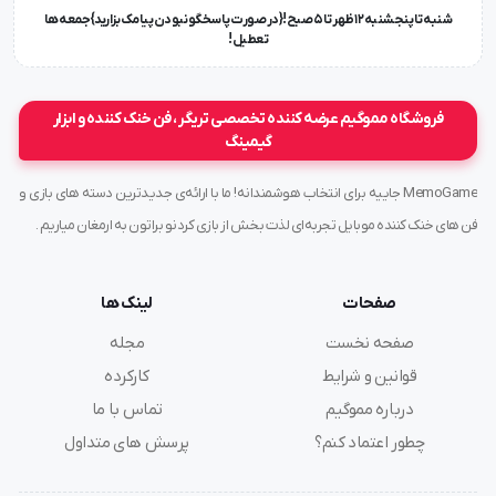
شنبه تا پنجشنبه ۱۲ ظهر تا 5 صبح!{در صورت پاسخگو نبودن پیامک بزارید} جمعه ها
تعطیل !
فروشگاه مموگیم عرضه کننده تخصصی تریگر ، فن خنک کننده و ابزار
گیمینگ
MemoGame جاییه برای انتخاب هوشمندانه! ما با ارائه‌ی جدیدترین دسته های بازی و
فن های خنک کننده موبایل تجربه‌ای لذت بخش از بازی کردنو براتون به ارمغان میاریم .
صفحات
لینک ها
صفحه نخست
مجله
قوانین و شرایط
کارکرده
درباره مموگیم
تماس با ما
چطور اعتماد کنم؟
پرسش های متداول