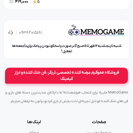
419,000
5
۰۹۳۸۲۰۱۵۱۸۱
شنبه تا پنجشنبه ۱۲ ظهر تا 5 صبح!{در صورت پاسخگو نبودن پیامک بزارید} جمعه ها
تعطیل !
فروشگاه مموگیم عرضه کننده تخصصی تریگر ، فن خنک کننده و ابزار
گیمینگ
MemoGame جاییه برای انتخاب هوشمندانه! ما با ارائه‌ی جدیدترین دسته های بازی و
فن های خنک کننده موبایل تجربه‌ای لذت بخش از بازی کردنو براتون به ارمغان میاریم .
صفحات
لینک ها
صفحه نخست
مجله