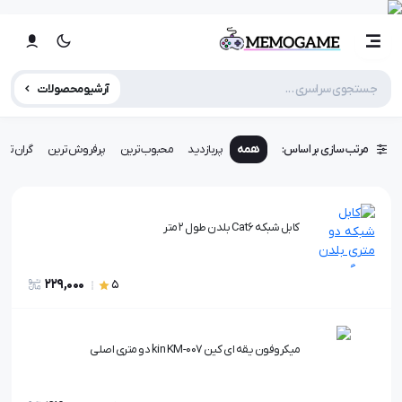
آرشیو محصولات
مرتب سازی بر اساس:
همه
پربازدید
محبوب‌ترین
پرفروش‌ترین
گران‌تری
کابل شبکه Cat6 بلدن طول 2 متر
229,000
5
میکروفون یقه ای کین kin KM-007 دو متری اصلی