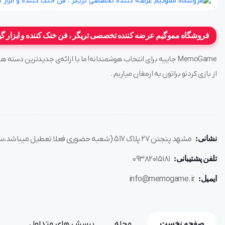
فروشگاه مموگیم عرضه کننده تخصصی تریگر ، فن خنک کننده و ابزار گی
MemoGame جاییه برای انتخاب هوشمندانه! ما با ارائه‌ی جدیدترین د
از بازی کردنو براتون به ارمغان میاریم .
نشانی:
مشهد پنجتن ۲۷ پلاک ۵۱۷ (شعبه حضوری فعلا تعطیل میباشد،سفارش فقط از طریق سایت)
تلفن پشتیبانی:
۰۹۳۸۲۰۱۵۱۸۱
ایمیل:
info@memogame.ir
صفحه نخست
مجله
پرسش های متداول