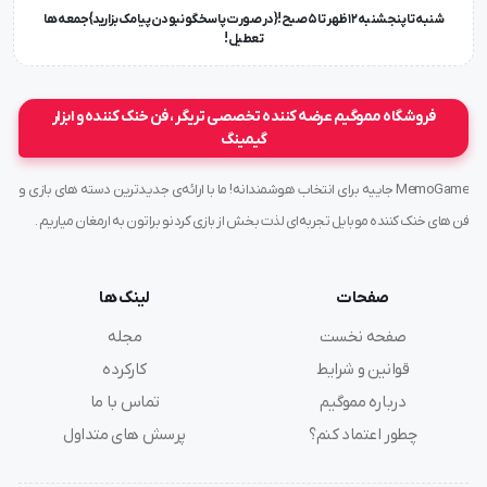
شنبه تا پنجشنبه ۱۲ ظهر تا 5 صبح!{در صورت پاسخگو نبودن پیامک بزارید} جمعه ها
تعطیل !
فروشگاه مموگیم عرضه کننده تخصصی تریگر ، فن خنک کننده و ابزار
گیمینگ
MemoGame جاییه برای انتخاب هوشمندانه! ما با ارائه‌ی جدیدترین دسته های بازی و
فن های خنک کننده موبایل تجربه‌ای لذت بخش از بازی کردنو براتون به ارمغان میاریم .
صفحات
لینک ها
صفحه نخست
مجله
قوانین و شرایط
کارکرده
درباره مموگیم
تماس با ما
چطور اعتماد کنم؟
پرسش های متداول