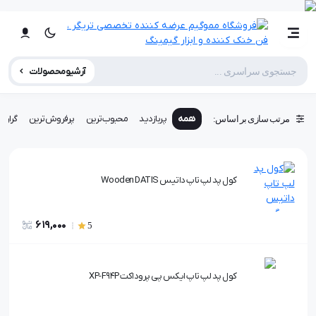
آرشیو محصولات
همه
پربازدید
محبوب‌ترین
پرفروش‌ترین
گران‌ت
مرتب سازی بر اساس:
کول پد لپ تاپ داتیس Wooden DATIS
619,000
5
کول پد لپ تاپ ایکس پی پروداکت XP-F94P