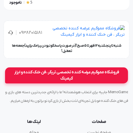
5
ناموجود
۰۹۳۸۲۰۱۵۱۸۱
شنبه تا پنجشنبه ۱۲ ظهر تا 5 صبح!{در صورت پاسخگو نبودن پیامک بزارید} جمعه ها
تعطیل !
فروشگاه مموگیم عرضه کننده تخصصی تریگر ، فن خنک کننده و ابزار
گیمینگ
MemoGame جاییه برای انتخاب هوشمندانه! ما با ارائه‌ی جدیدترین دسته های بازی و
فن های خنک کننده موبایل تجربه‌ای لذت بخش از بازی کردنو براتون به ارمغان میاریم .
صفحات
لینک ها
صفحه نخست
مجله