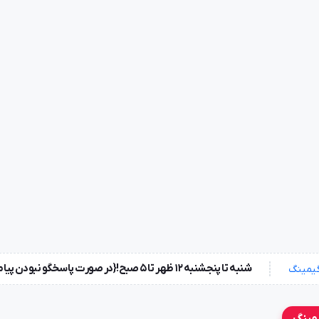
شنبه تا پنجشنبه ۱۲ ظهر تا 5 صبح!{در صورت پاسخگو نبودن پیامک بزارید} جمعه ها تعطیل !