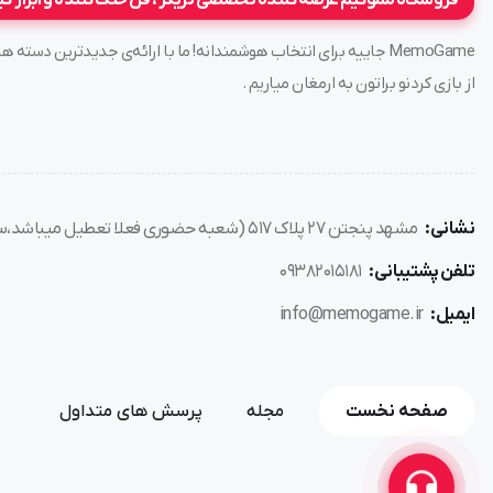
فروشگاه مموگیم عرضه کننده تخصصی تریگر ، فن خنک کننده و ابزار گ
MemoGame جاییه برای انتخاب هوشمندانه! ما با ارائه‌ی جدیدترین د
از بازی کردنو براتون به ارمغان میاریم .
نشانی:
مشهد پنجتن ۲۷ پلاک ۵۱۷ (شعبه حضوری فعلا تعطیل میباشد،سفارش فقط از طریق سایت)
تلفن پشتیبانی:
۰۹۳۸۲۰۱۵۱۸۱
ایمیل:
info@memogame.ir
صفحه نخست
مجله
پرسش های متداول