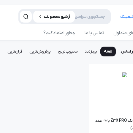
آرشیو محصولات
ی متداول
تماس با ما
چطور اعتماد کنم؟
ر اساس:
همه
پربازدید
محبوب‌ترین
پرفروش‌ترین
گران‌ترین
ا
باکس سامسونگ Z3X PRO با 30 عدد
)