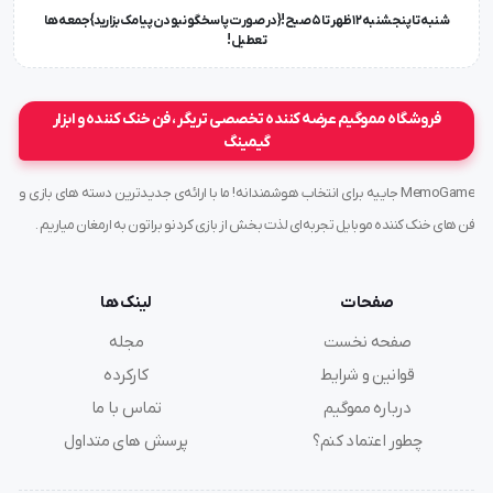
شنبه تا پنجشنبه ۱۲ ظهر تا 5 صبح!{در صورت پاسخگو نبودن پیامک بزارید} جمعه ها
تعطیل !
فروشگاه مموگیم عرضه کننده تخصصی تریگر ، فن خنک کننده و ابزار
گیمینگ
MemoGame جاییه برای انتخاب هوشمندانه! ما با ارائه‌ی جدیدترین دسته های بازی و
فن های خنک کننده موبایل تجربه‌ای لذت بخش از بازی کردنو براتون به ارمغان میاریم .
صفحات
لینک ها
صفحه نخست
مجله
قوانین و شرایط
کارکرده
درباره مموگیم
تماس با ما
چطور اعتماد کنم؟
پرسش های متداول