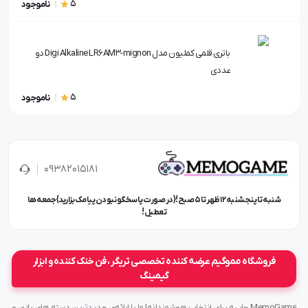
5
ناموجود
باتری قلمی کملیون مدل Digi Alkaline LR6AM3-mignon دو
عددی
5
ناموجود
۰۹۳۸۲۰۱۵۱۸۱
شنبه تا پنجشنبه ۱۲ ظهر تا 5 صبح!{در صورت پاسخگو نبودن پیامک بزارید} جمعه ها
تعطیل !
فروشگاه مموگیم عرضه کننده تخصصی تریگر ، فن خنک کننده و ابزار
گیمینگ
MemoGame جاییه برای انتخاب هوشمندانه! ما با ارائه‌ی جدیدترین دسته های بازی و