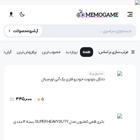
آرشیو محصولات
مرتب سازی بر اساس:
همه
پربازدید
محبوب‌ترین
پرفروش‌ترین
گران‌تری
محصول ویژه
دانگل بلوتوث خودرو فلزی پک آبی اورجینال
445,000
5
باتری قلمی کملیون مدل SUPER HEAVY DUTY بسته 12 عددی