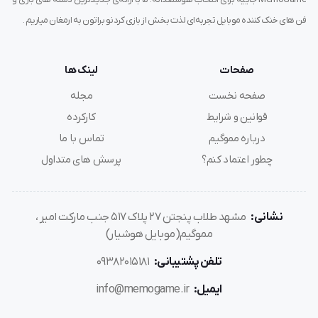
فن های خنک کننده موبایل تجربه‌ای لذت بخش از بازی کردنو براتون به ارمغان میاریم .
صفحات
لینک ها
صفحه نخست
مجله
قوانین و شرایط
کارکرده
درباره مموگیم
تماس با ما
چطور اعتماد کنم؟
پرسش های متداول
نشانی:
مشهد طلاب پنجتن ۲۷ پلاک ۵۱۷ جنب مارکت امیر ،
مموگیم(موبایل هوشیار)
تلفن پشتیبانی:
۰۹۳۸۲۰۱۵۱۸۱
ایمیل:
info@memogame.ir