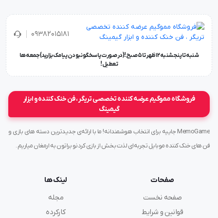
۰۹۳۸۲۰۱۵۱۸۱
شنبه تا پنجشنبه ۱۲ ظهر تا 5 صبح!{در صورت پاسخگو نبودن پیامک بزارید} جمعه ها
تعطیل !
فروشگاه مموگیم عرضه کننده تخصصی تریگر ، فن خنک کننده و ابزار
گیمینگ
MemoGame جاییه برای انتخاب هوشمندانه! ما با ارائه‌ی جدیدترین دسته های بازی و
فن های خنک کننده موبایل تجربه‌ای لذت بخش از بازی کردنو براتون به ارمغان میاریم .
صفحات
لینک ها
صفحه نخست
مجله
قوانین و شرایط
کارکرده