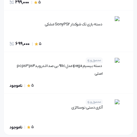
299,000
5
دسته بازی تک شوکدار Sony PS2 مشکی
699,000
5
محصول ویژه
دسته بیسیم ipega مدل 9111c بی صدا اندرویدpc ps3 ps4
اصلی
5
ناموجود
محصول ویژه
آتاری دستی نوستالژی
5
ناموجود