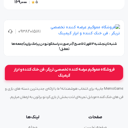
169,000
5
۰۹۳۸۲۰۱۵۱۸۱
شنبه تا پنجشنبه ۱۲ ظهر تا 5 صبح!{در صورت پاسخگو نبودن پیامک بزارید} جمعه ها
تعطیل !
فروشگاه مموگیم عرضه کننده تخصصی تریگر ، فن خنک کننده و ابزار
گیمینگ
MemoGame جاییه برای انتخاب هوشمندانه! ما با ارائه‌ی جدیدترین دسته های بازی و
فن های خنک کننده موبایل تجربه‌ای لذت بخش از بازی کردنو براتون به ارمغان میاریم .
صفحات
لینک ها
صفحه نخست
مجله