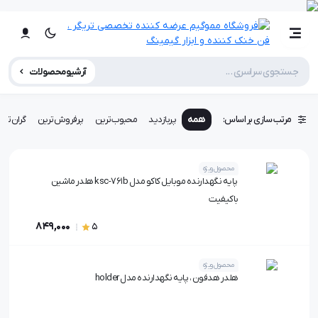
آرشیو محصولات
مرتب سازی بر اساس:
همه
پربازدید
محبوب‌ترین
پرفروش‌ترین
گران‌تری
محصول ویژه
پایه نگهدارنده موبایل کاکو مدل ksc-761b هلدر ماشین
باکیفیت
849,000
5
محصول ویژه
هلدر هدفون ، پایه نگهدارنده مدل holder