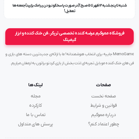
شنبه تا پنجشنبه ۱۲ ظهر تا 5 صبح!{در صورت پاسخگو نبودن پیامک بزارید} جمعه ها
تعطیل !
فروشگاه مموگیم عرضه کننده تخصصی تریگر ، فن خنک کننده و ابزار
گیمینگ
MemoGame جاییه برای انتخاب هوشمندانه! ما با ارائه‌ی جدیدترین دسته های بازی و
فن های خنک کننده موبایل تجربه‌ای لذت بخش از بازی کردنو براتون به ارمغان میاریم .
صفحات
لینک ها
صفحه نخست
مجله
قوانین و شرایط
کارکرده
درباره مموگیم
تماس با ما
چطور اعتماد کنم؟
پرسش های متداول