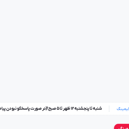
شنبه تا پنجشنبه ۱۲ ظهر تا 5 صبح!{در صورت پاسخگو نبودن پیامک بزارید} جمعه ها تعطیل !