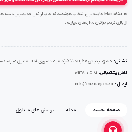
فروشگاه مموگیم عرضه کننده تخصصی تریگر ، فن خنک کننده و ابزار گ
MemoGame جاییه برای انتخاب هوشمندانه! ما با ارائه‌ی جدیدترین د
از بازی کردنو براتون به ارمغان میاریم .
نشانی:
مشهد پنجتن ۲۷ پلاک ۵۱۷ (شعبه حضوری فعلا تعطیل میباشد،سفارش فقط از طریق سایت)
تلفن پشتیبانی:
۰۹۳۸۲۰۱۵۱۸۱
ایمیل:
info@memogame.ir
صفحه نخست
مجله
پرسش های متداول