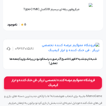
میکروفون یقه ای بیسیم SX6مدل Type-C 2MIC
5
ناموجود
۰۹۳۸۲۰۱۵۱۸۱
شنبه تا پنجشنبه ۱۲ ظهر تا 5 صبح!{در صورت پاسخگو نبودن پیامک بزارید} جمعه ها
تعطیل !
فروشگاه مموگیم عرضه کننده تخصصی تریگر ، فن خنک کننده و ابزار
گیمینگ
MemoGame جاییه برای انتخاب هوشمندانه! ما با ارائه‌ی جدیدترین دسته های بازی و
فن های خنک کننده موبایل تجربه‌ای لذت بخش از بازی کردنو براتون به ارمغان میاریم .