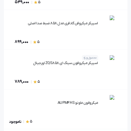
549,000
5
اسپیکر میکروفن گادفری مدل ۸۵۸ ضبط صدا اصلی
899,000
5
محصول ویژه
اسپیکر میکروفون سینگ ای ZQS858 اورجینال
789,000
5
میکروفون ماونو AU PM461S
5
ناموجود