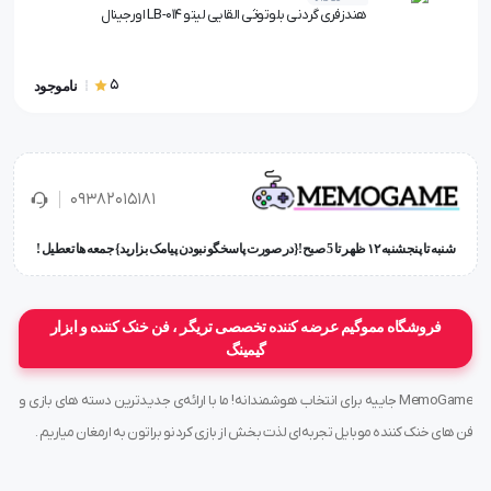
هندزفری گردنی بلوتوثی القایی لیتو LB-014 اورجینال
5
ناموجود
۰۹۳۸۲۰۱۵۱۸۱
شنبه تا پنجشنبه ۱۲ ظهر تا 5 صبح!{در صورت پاسخگو نبودن پیامک بزارید} جمعه ها تعطیل !
فروشگاه مموگیم عرضه کننده تخصصی تریگر ، فن خنک کننده و ابزار
گیمینگ
MemoGame جاییه برای انتخاب هوشمندانه! ما با ارائه‌ی جدیدترین دسته های بازی و
فن های خنک کننده موبایل تجربه‌ای لذت بخش از بازی کردنو براتون به ارمغان میاریم .