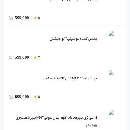
599,000
5
پخش کننده موسیقی mp3 بنفش
599,000
5
پخش کننده MP3 مدل SONY جعبه دار
699,000
5
ام پی تری پلیر mp3 player مدل سونی MP3 پلیر باهندزفری
اورجینال