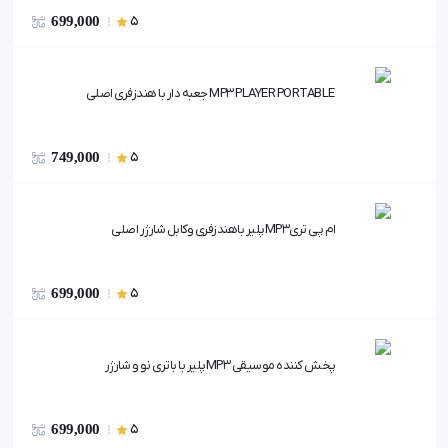
699,000
5
MP3 PLAYER PORTABLE جعبه دار با هندزفری اصلی
749,000
5
ام پی تریMP3پلیر باهندزفری وکابل شارژر اصلی
699,000
5
پخش کننده موسیقی MP3پلیر با باتری نو و شارژر
699,000
5