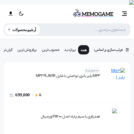
آرشیو محصولات
مرتب سازی بر اساس:
پربازدید
محبوب‌ترین
پرفروش‌ترین
گران‌ترین
همه
محصول ویژه
MP3 پلیر باتری نو اصلی با شارژر MP3 PLAYER
699,000
5
هندزفری با سیم پاپادا مدل PA200 اورجینال