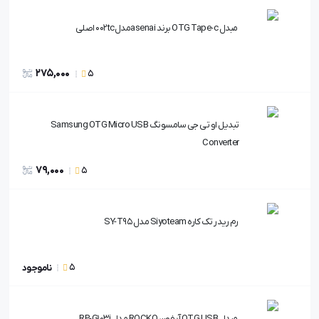
مبدل OTG Tape-c برند asenaiمدل002tc اصلی
275,000
5
تبدیل او تی جی سامسونگ Samsung OTG Micro USB
Converter
79,000
5
رم ریدر تک کاره Siyoteam مدل SY-T95
5
ناموجود
مبدل OTG USB آیفون ROCKO مدل RP-G103i