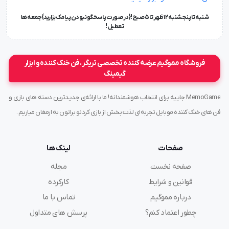
شنبه تا پنجشنبه ۱۲ ظهر تا 5 صبح!{در صورت پاسخگو نبودن پیامک بزارید} جمعه ها
تعطیل !
فروشگاه مموگیم عرضه کننده تخصصی تریگر ، فن خنک کننده و ابزار
گیمینگ
MemoGame جاییه برای انتخاب هوشمندانه! ما با ارائه‌ی جدیدترین دسته های بازی و
فن های خنک کننده موبایل تجربه‌ای لذت بخش از بازی کردنو براتون به ارمغان میاریم .
صفحات
لینک ها
صفحه نخست
مجله
قوانین و شرایط
کارکرده
درباره مموگیم
تماس با ما
چطور اعتماد کنم؟
پرسش های متداول