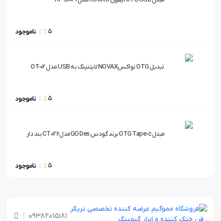
5
ناموجود
تبدیل OTG نواکسNOVAX لایتنینگ به USB مدل OT-02
5
ناموجود
مبدل OTG Tape-c برند گودس GO DesمدلCT026 بند دار
5
ناموجود
۰۹۳۸۲۰۱۵۱۸۱