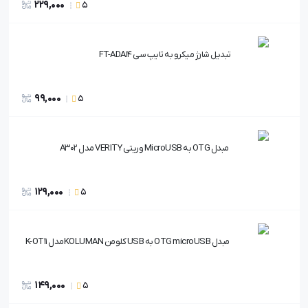
229,000
5
تبدیل شارژ میکرو به تایپ سی FT-ADA14
99,000
5
مبدل OTG به MicroUSB وریتی VERITY مدل A302
129,000
5
مبدل OTG microUSB به USB کلومن KOLUMANمدل K-OT11
149,000
5