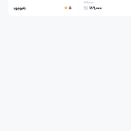
299,000
189,000
5
ناموجود