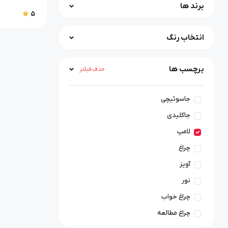
برند ها
5
انتخاب رنگ
برچسب ها
حذف فیلتر
جاسوئیچی
جاکلیدی
لامپ
چراغ
آویز
نور
چراغ خواب
چراغ مطالعه