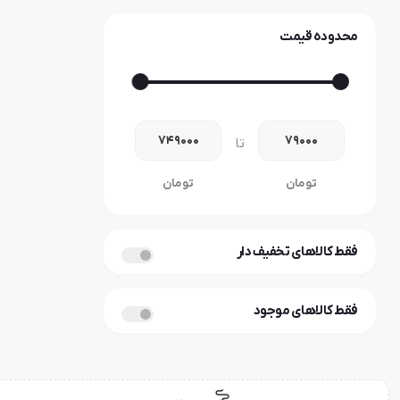
مطالعه
خواب
محدوده قیمت
اصلی
اس ام دی
smd
تا
سایروکس
۱۲وات
تومان
تومان
اورجینال
ال ای دی
فقط کالاهای تخفیف دار
۲۰وات
فقط کالاهای موجود