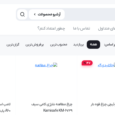
آرشیو محصولات
ی متداول
تماس با ما
چطور اعتماد کنم؟
ر اساس:
همه
پربازدید
محبوب‌ترین
پرفروش‌ترین
گران‌ترین
ا
47
یچی چراغ قوه دار
چراغ مطالعه شارژی کامی سیف
Kamisafe KM-6739
A60 پایه E27