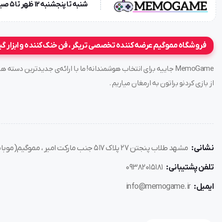
شنبه تا پنجشنبه ۱۲ ظهر تا 5 صبح!{در صورت پاسخگو نبودن پیامک بزارید} جمعه ها تعطیل !
فروشگاه مموگیم عرضه کننده تخصصی تریگر ، فن خنک کننده و ابزار گ
MemoGame جاییه برای انتخاب هوشمندانه! ما با ارائه‌ی جدیدترین د
از بازی کردنو براتون به ارمغان میاریم .
نشانی:
مشهد طلاب پنجتن ۲۷ پلاک ۵۱۷ جنب مارکت امیر ، مموگیم(موبایل هوشیار)
تلفن پشتیبانی:
۰۹۳۸۲۰۱۵۱۸۱
ایمیل:
info@memogame.ir