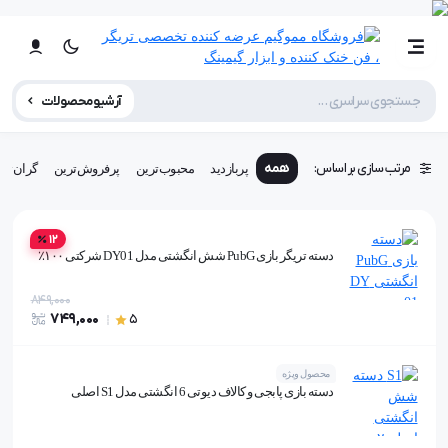
آرشیو محصولات
مرتب سازی بر اساس:
همه
پربازدید
محبوب‌ترین
پرفروش‌ترین
گران‌تری
12
دسته تریگر بازی PubG شش انگشتی مدل DY01 شرکتی ۱۰۰٪
849,000
749,000
5
محصول ویژه
دسته بازی پابجی و کالاف دیوتی 6 انگشتی مدل S1 اصلی