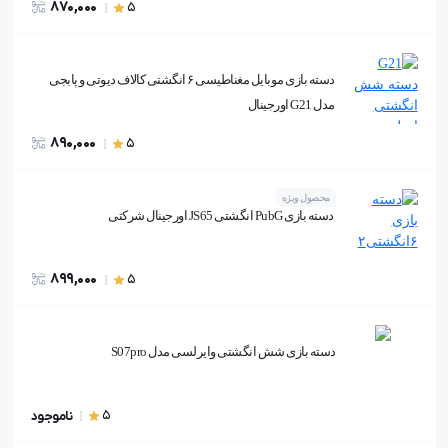
870,000
5
دسته بازی موبایل مغناطیسی ۶ انگشتی کالاف دیوتی و پابجی
مدل G21 اورجینال
890,000
5
محصول ویژه
دسته بازی PubG انگشتی JS65 اورجینال شرکتی
899,000
5
دسته بازی شش انگشتی وایرلسی مدل S07pro
5
ناموجود