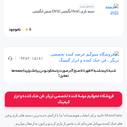
محصول ویژه
دسته بازی PubG انگشتی DY02 شش انگشتی
5
ناموجود
۰۹۳۸۲۰۱۵۱۸۱
شنبه تا پنجشنبه ۱۲ ظهر تا 5 صبح!{در صورت پاسخگو نبودن پیامک بزارید} جمعه ها
تعطیل !
فروشگاه مموگیم عرضه کننده تخصصی تریگر ، فن خنک کننده و ابزار
گیمینگ
MemoGame جاییه برای انتخاب هوشمندانه! ما با ارائه‌ی جدیدترین دسته های بازی و فن
های خنک کننده موبایل تجربه‌ای لذت بخش از بازی کردنو براتون به ارمغان میاریم .