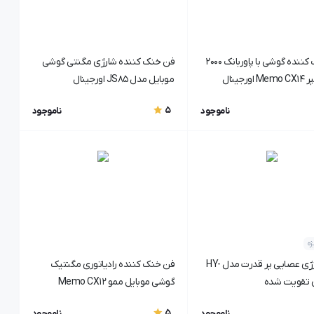
فن خنک کننده گوشی با پاوربانک 2000
فن خنک کننده شارژی مگنتی گوشی
میلی آمپر Memo CX14 اورجینال
موبایل مدل JS85 اورجینال
5
ناموجود
ناموجود
ه
جارو شارژی عصایی پر قدرت مدل HY-
فن خنک کننده رادیاتوری مگنتیک
گوشی موبایل ممو Memo CX12
5
ناموجود
ناموجود