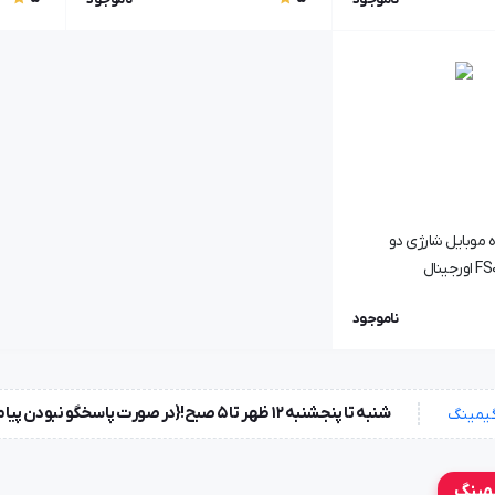
موبایل شارژی دو
ناموجود
شنبه تا پنجشنبه ۱۲ ظهر تا 5 صبح!{در صورت پاسخگو نبودن پیامک بزارید} جمعه ها تعطیل !
یمینگ