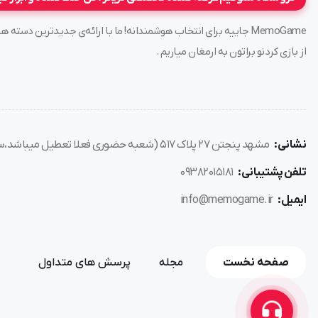
جارو خودرو
جارو شارژی پرقدرت
MemoGame جاییه برای انتخاب هوشمندانه! ما با ارائه‌ی جدیدترین د
جارو باتری دار
از بازی کردنو براتون به ارمغان میاریم .
مکنده
دمنده
اورجینال
همراه
نشانی:
مشهد پنجتن ۲۷ پلاک ۵۱۷ (شعبه حضوری فعلا تعطیل میباشد،سفارش فقط از طریق سایت)
اسپیکر
تلفن پشتیبانی:
۰۹۳۸۲۰۱۵۱۸۱
بلوتوث
ایمیل:
info@memogame.ir
وستر
مینی
mini
صفحه نخست
مجله
پرسش های متداول
چراغ قوه
هدلایت