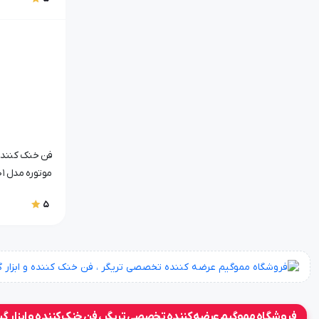
وی جی آر
دلر
دریل
دلر شارژی
دریل شارژی
پیش گوشتی
دو سو
فن خنک کننده 
چهار سو
موتوره مدل FS01 اورجینال
مموگیم
5
باتری
باطری
جارو
جاروشارژی
خودرو
فروشگاه مموگیم عرضه کننده تخصصی تریگر ، فن خنک کننده و ابزار گ