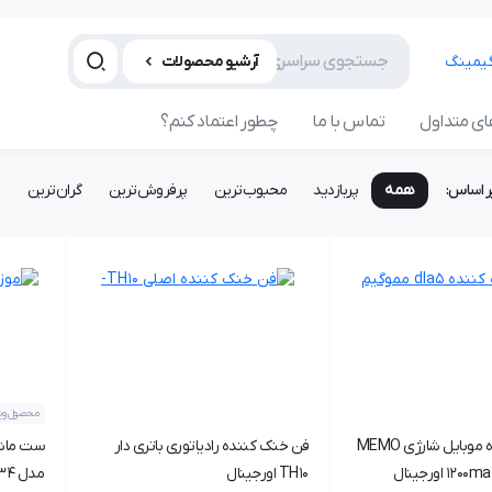
آرشیو محصولات
ی متداول
تماس با ما
چطور اعتماد کنم؟
ر اساس:
همه
پربازدید
محبوب‌ترین
پرفروش‌ترین
گران‌ترین
ا
محصول ویژ
فن خنک کننده موبایل شارژی MEMO
فن خنک کننده رادیاتوری باتری دار
TH10 اورجینال