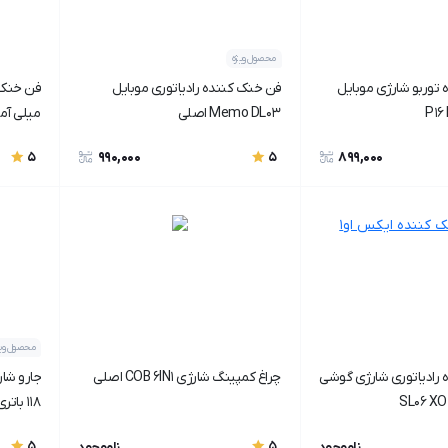
محصول ویژه
توربو شارژی موبایل
فن خنک کننده رادیاتوری موبایل
Memo DL03 اصلی
شرکتی
990,000
899,000
5
5
محصول ویژ
رادیاتوری شارژی گوشی
چراغ کمپینگ شارژی COB 6IN1 اصلی
118 باتری تقویت شده
5
5
ناموجود
ناموجود