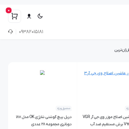
0
۰۹۳۸۲۰۱۵۱۸۱
رزان‌ترین
ه
محصول ویژه
ست ماشین اصلاح موزر وی جی آر VGR
دریل پیچ گوشتی شارژی OK مدل 18v
مدل V934 برش مستقیم ضد آب
دوباتری مجموعه 28 عددی