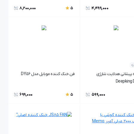
8,200,000
4,499,000
5
ه
ه پیشانی هدلایت شارژی
فن خنک کننده موبایل مدل DY56
Deepking
699,000
599,000
5