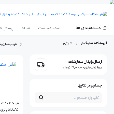
دسته‌بندی ها
صفحه نخست
مجله
پرسش ها
فروشگاه مموگیم
شارژی
مرتب سازی ب
ارسال رایگان سفارشات
سفارشات بالای 39,000,000 تومان
جستجو در نتایج
DLA5 با باتری 1200ma اورجینال