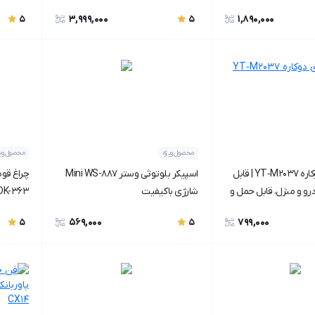
اورجینال
3,999,000
1,890,000
5
5
محصول ویژه
محصول ویژ
جارو شارژی دوکاره YT‑M2037 | قابل
اسپیکر بلوتوثی وستر Mini WS-887
چراغ قو
رو و منزل، قابل حمل و
شارژی باکیفیت
 DK-363
569,000
799,000
5
5