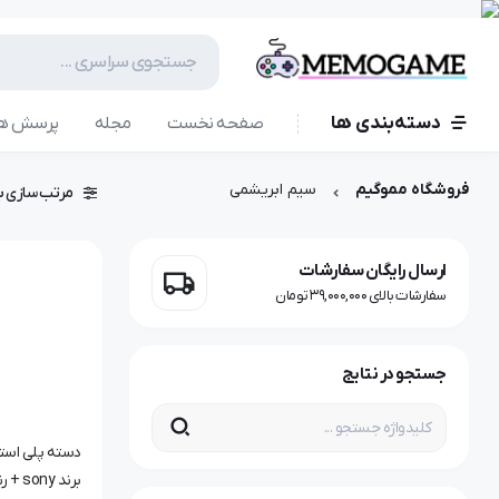
دسته‌بندی ها
صفحه نخست
مجله
پرسش ها
فروشگاه مموگیم
سیم ابریشمی
مرتب سازی ب
ارسال رایگان سفارشات
سفارشات بالای 39,000,000 تومان
جستجو در نتایج
برند sony + رنگ مشکی