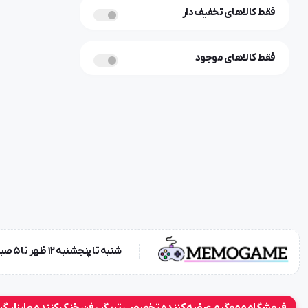
فقط کالاهای تخفیف دار
فقط کالاهای موجود
شنبه تا پنجشنبه ۱۲ ظهر تا 5 صبح!{در صورت پاسخگو نبودن پیامک بزارید} جمعه ها تعطیل !