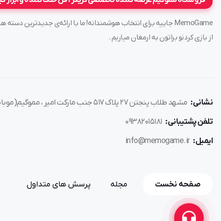
فروشگاه مموگیم عرضه کننده تخصصی تریگر ، فن خنک کننده و ابزار گ
MemoGame جاییه برای انتخاب هوشمندانه! ما با ارائه‌ی جدیدترین د
از بازی کردنو براتون به ارمغان میاریم .
نشانی:
مشهد طلاب پنجتن ۲۷ پلاک ۵۱۷ جنب مارکت امیر ، مموگیم(موبایل هوشیار)
تلفن پشتیبانی:
۰۹۳۸۲۰۱۵۱۸۱
ایمیل:
info@memogame.ir
صفحه نخست
مجله
پرسش های متداول