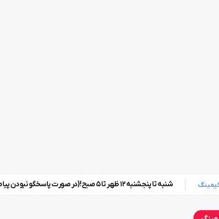
شنبه تا پنجشنبه ۱۲ ظهر تا 5 صبح!{در صورت پاسخگو نبودن پیامک بزارید} جمعه ها تعطیل !