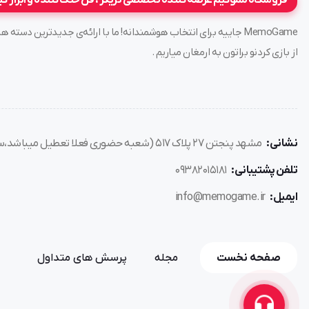
فروشگاه مموگیم عرضه کننده تخصصی تریگر ، فن خنک کننده و ابزار گ
MemoGame جاییه برای انتخاب هوشمندانه! ما با ارائه‌ی جدیدترین د
از بازی کردنو براتون به ارمغان میاریم .
نشانی:
مشهد پنجتن ۲۷ پلاک ۵۱۷ (شعبه حضوری فعلا تعطیل میباشد،سفارش فقط از طریق سایت)
تلفن پشتیبانی:
۰۹۳۸۲۰۱۵۱۸۱
ایمیل:
info@memogame.ir
صفحه نخست
مجله
پرسش های متداول