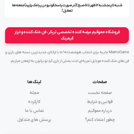
شنبه تا پنجشنبه ۱۲ ظهر تا 5 صبح!{در صورت پاسخگو نبودن پیامک بزارید} جمعه ها
تعطیل !
فروشگاه مموگیم عرضه کننده تخصصی تریگر ، فن خنک کننده و ابزار
گیمینگ
MemoGame جاییه برای انتخاب هوشمندانه! ما با ارائه‌ی جدیدترین دسته های بازی و
فن های خنک کننده موبایل تجربه‌ای لذت بخش از بازی کردنو براتون به ارمغان میاریم .
صفحات
لینک ها
صفحه نخست
مجله
قوانین و شرایط
کارکرده
درباره مموگیم
تماس با ما
چطور اعتماد کنم؟
پرسش های متداول