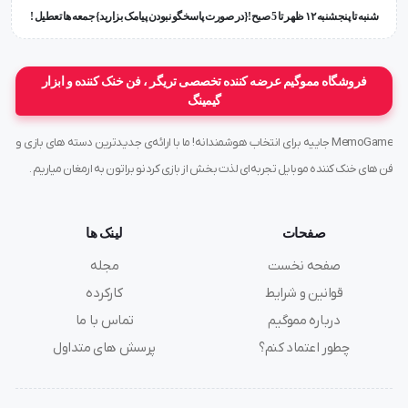
شنبه تا پنجشنبه ۱۲ ظهر تا 5 صبح!{در صورت پاسخگو نبودن پیامک بزارید} جمعه ها تعطیل !
فروشگاه مموگیم عرضه کننده تخصصی تریگر ، فن خنک کننده و ابزار
گیمینگ
MemoGame جاییه برای انتخاب هوشمندانه! ما با ارائه‌ی جدیدترین دسته های بازی و
فن های خنک کننده موبایل تجربه‌ای لذت بخش از بازی کردنو براتون به ارمغان میاریم .
صفحات
لینک ها
صفحه نخست
مجله
قوانین و شرایط
کارکرده
درباره مموگیم
تماس با ما
چطور اعتماد کنم؟
پرسش های متداول