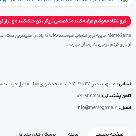
فن ممو
Cx06
Cooler
فروشگاه مموگیم عرضه کننده تخصصی تریگر ، فن خنک کننده و ابزار گ
فن cx06
MemoGame جاییه برای انتخاب هوشمندانه! ما با ارائه‌ی جدیدترین د
از بازی کردنو براتون به ارمغان میاریم .
نشانی:
مشهد پنجتن ۲۷ پلاک ۵۱۷ (شعبه حضوری فعلا تعطیل میباشد،سفارش فقط از طریق سایت)
تلفن پشتیبانی:
۰۹۳۸۲۰۱۵۱۸۱
ایمیل:
info@memogame.ir
صفحه نخست
مجله
پرسش های متداول