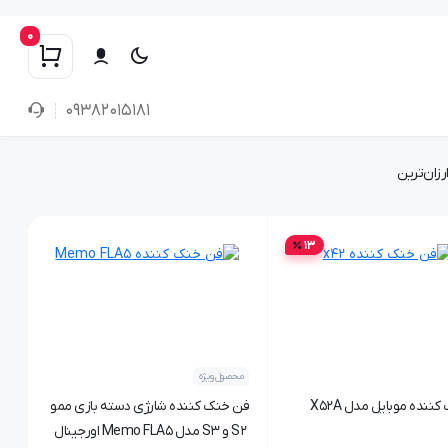
0
۰۹۳۸۲۰۱۵۱۸۱
رزان‌ترین
13
محصول ویژه
ننده موبایل مدل X52A
فن خنک کننده شارژی دسته بازی ممو
S2 و S3 مدل Memo FLA5 اورجینال