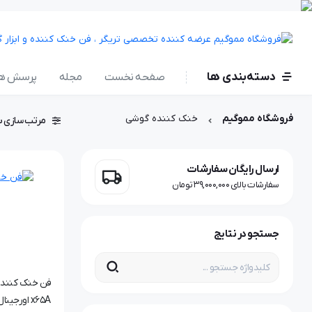
دسته‌بندی ها
صفحه نخست
مجله
پرسش ها
فروشگاه مموگیم
خنک کننده گوشی
مرتب سازی ب
ارسال رایگان سفارشات
سفارشات بالای 39,000,000 تومان
جستجو در نتایج
فن خنک کننده 
x65A اورجینال