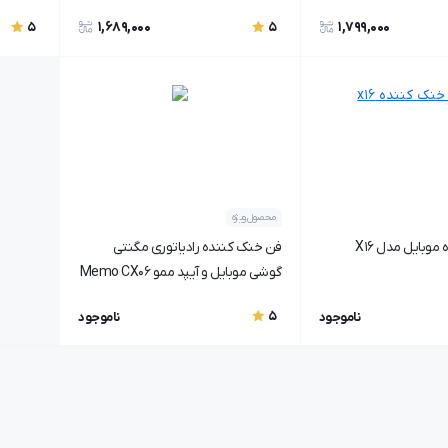
1,689,000
1,799,000
5
5
محصول ویژه
فن خنک کننده موبایل مدل X16
فن خنک کننده رادیاتوری مگنتی
گوشی موبایل و آیپد ممو Memo CX06
Digital اورجینال
5
ناموجود
ناموجود