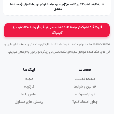
شنبه تا پنجشنبه ۱۲ ظهر تا 5 صبح!{در صورت پاسخگو نبودن پیامک بزارید} جمعه ها
تعطیل !
فروشگاه مموگیم عرضه کننده تخصصی تریگر ، فن خنک کننده و ابزار
گیمینگ
MemoGame جاییه برای انتخاب هوشمندانه! ما با ارائه‌ی جدیدترین دسته های بازی و
فن های خنک کننده موبایل تجربه‌ای لذت بخش از بازی کردنو براتون به ارمغان میاریم .
صفحات
لینک ها
صفحه نخست
مجله
قوانین و شرایط
کارکرده
درباره مموگیم
تماس با ما
چطور اعتماد کنم؟
پرسش های متداول