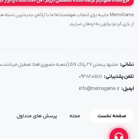
فروشگاه مموگیم عرضه کننده تخصصی تریگر ، فن خنک کننده و ابزار گ
MemoGame جاییه برای انتخاب هوشمندانه! ما با ارائه‌ی جدیدترین د
از بازی کردنو براتون به ارمغان میاریم .
نشانی:
مشهد پنجتن ۲۷ پلاک ۵۱۷ (شعبه حضوری فعلا تعطیل میباشد،سفارش فقط از طریق سایت)
تلفن پشتیبانی:
۰۹۳۸۲۰۱۵۱۸۱
ایمیل:
info@memogame.ir
صفحه نخست
مجله
پرسش های متداول