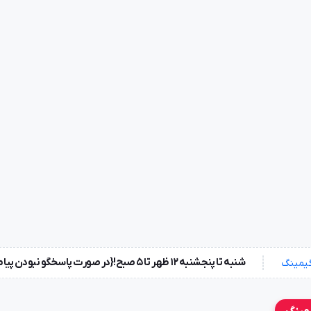
شنبه تا پنجشنبه ۱۲ ظهر تا 5 صبح!{در صورت پاسخگو نبودن پیامک بزارید} جمعه ها تعطیل !