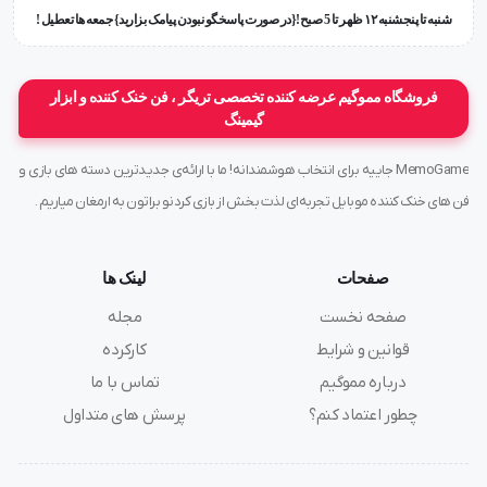
شنبه تا پنجشنبه ۱۲ ظهر تا 5 صبح!{در صورت پاسخگو نبودن پیامک بزارید} جمعه ها تعطیل !
فروشگاه مموگیم عرضه کننده تخصصی تریگر ، فن خنک کننده و ابزار
گیمینگ
MemoGame جاییه برای انتخاب هوشمندانه! ما با ارائه‌ی جدیدترین دسته های بازی و
فن های خنک کننده موبایل تجربه‌ای لذت بخش از بازی کردنو براتون به ارمغان میاریم .
صفحات
لینک ها
صفحه نخست
مجله
قوانین و شرایط
کارکرده
درباره مموگیم
تماس با ما
چطور اعتماد کنم؟
پرسش های متداول