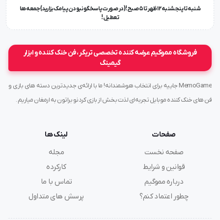
شنبه تا پنجشنبه ۱۲ ظهر تا 5 صبح!{در صورت پاسخگو نبودن پیامک بزارید} جمعه ها
تعطیل !
فروشگاه مموگیم عرضه کننده تخصصی تریگر ، فن خنک کننده و ابزار
گیمینگ
MemoGame جاییه برای انتخاب هوشمندانه! ما با ارائه‌ی جدیدترین دسته های بازی و
فن های خنک کننده موبایل تجربه‌ای لذت بخش از بازی کردنو براتون به ارمغان میاریم .
صفحات
لینک ها
صفحه نخست
مجله
قوانین و شرایط
کارکرده
درباره مموگیم
تماس با ما
چطور اعتماد کنم؟
پرسش های متداول