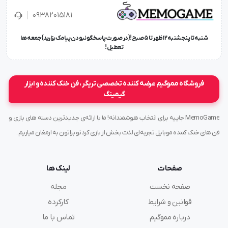
۰۹۳۸۲۰۱۵۱۸۱
شنبه تا پنجشنبه ۱۲ ظهر تا 5 صبح!{در صورت پاسخگو نبودن پیامک بزارید} جمعه ها
تعطیل !
فروشگاه مموگیم عرضه کننده تخصصی تریگر ، فن خنک کننده و ابزار
گیمینگ
MemoGame جاییه برای انتخاب هوشمندانه! ما با ارائه‌ی جدیدترین دسته های بازی و
فن های خنک کننده موبایل تجربه‌ای لذت بخش از بازی کردنو براتون به ارمغان میاریم .
صفحات
لینک ها
صفحه نخست
مجله
قوانین و شرایط
کارکرده
درباره مموگیم
تماس با ما