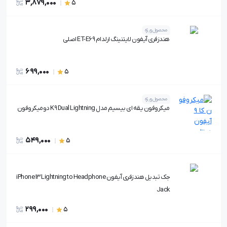
3,879,000
5
محصول ویژه
هندزفری آیفون لایتنینگ ارلدام ET-E69 اصلی
699,000
5
محصول ویژه
میکروفون یقه ای بیسیم مدل K9 Dual Lightning دومیکروفون
549,000
5
جک تبدیل هندزفری آیفون iPhone 13 Lightning to Headphone
Jack
299,000
5