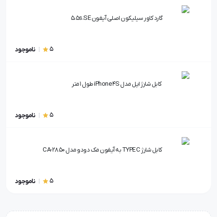
گارد کاور سیلیکون اصلی آیفون 5،5s،SE
5
ناموجود
کابل شارژ اپل مدل iPhone 4S طول 1 متر
5
ناموجود
کابل شارژ TYPE C به آیفون مک دودو مدل CA-2850
5
ناموجود