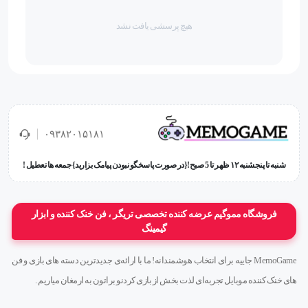
هیچ پرسشی یافت نشد
ندارد
حروف فارسی
دارد
۰۹۳۸۲۰۱۵۱۸۱
درگاه‌ها
شنبه تا پنجشنبه ۱۲ ظهر تا 5 صبح!{در صورت پاسخگو نبودن پیامک بزارید} جمعه ها تعطیل !
ندارد
جنس بدنه
فروشگاه مموگیم عرضه کننده تخصصی تریگر ، فن خنک کننده و ابزار
گیمینگ
پلاستیک
MemoGame جاییه برای انتخاب هوشمندانه! ما با ارائه‌ی جدیدترین دسته های بازی و فن
سایر ویژگی‌های ظاهری
های خنک کننده موبایل تجربه‌ای لذت بخش از بازی کردنو براتون به ارمغان میاریم .