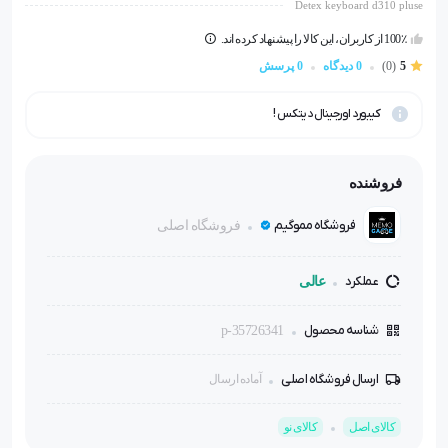
Detex keyboard d310 pluse
100٪ از کاربران، این کالا را پیشنهاد کرده اند.
5
(0)
0 دیدگاه
0 پرسش
کیبورد اورجینال دیتکس !
فروشنده
فروشگاه مموگیم
فروشگاه اصلی
عملکرد
عالی
شناسه محصول
p-35726341
ارسال فروشگاه اصلی
آماده ارسال
کالای اصل
کالای نو