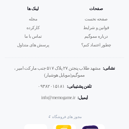
پایه‌های تنظیم ارتفاع
صفحات
لینک ها
مشخصات فنی
صفحه نخست
مجله
قوانین و شرایط
کارکرده
نوع اتصال
درباره مموگیم
تماس با ما
چطور اعتماد کنم؟
پرسش های متداول
باسیم
توضیحات اتصال
نشانی:
مشهد طلاب پنجتن ۲۷ پلاک ۵۱۷ جنب مارکت امیر ،
مموگیم(موبایل هوشیار)
اتصال باسیم از طریق کابل متصل USB
تلفن پشتیبانی:
۰۹۳۸۲۰۱۵۱۸۱
نور پس‌زمینه
ایمیل:
info@memogame.ir
ندارد
مجوز های فروشگاه
ترک پد (تاچ پد)