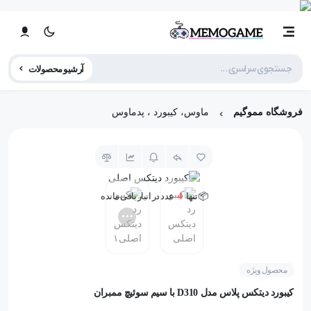
آرشیو محصولات
فروشگاه مموگیم
ماوس، کیبورد ، پدماوس
📦 تنها
4
عدد در انبار باقی مانده
👁️ +
100
نفر این کالا را مشاهده کرده‌اند
📦 تنها
4
عدد در انبار باقی مانده
محصول ویژه
کیبورد دیتکس پلاس مدل D310 با سیم سوئیچ ممبران