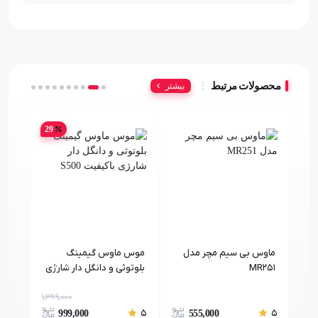
محصولات مرتبط
بیشتر
29
کت
ماوس بی سیم مچر مدل
موس ماوس گیمینگ
ماو
MR251
بلوتوثی و دانگل دار شارژی
248
باکیفیت S500
1,399,000
5
5
5
999,000
555,000