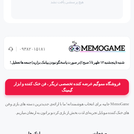
هیچ پرسشی یافت نشد
جنس انگشتی: بافت باکیفیت فیبر نقره
قابلیت‌ها :
افزایش محسوس سرعت و تسلط در بازی
۰۹۳۸۲۰۱۵۱۸۱
مناسب برای تمام انگشتان
شنبه تا پنجشنبه ۱۲ ظهر تا 5 صبح!{در صورت پاسخگو نبودن پیامک بزارید} جمعه ها تعطیل !
جلوگیری از تعریق و سر خوردن انگشت
فروشگاه مموگیم عرضه کننده تخصصی تریگر ، فن خنک کننده و ابزار
دارای ضمانت اصالت و سلامت فیزیکی کالا
گیمینگ
MemoGame جاییه برای انتخاب هوشمندانه! ما با ارائه‌ی جدیدترین دسته های بازی و فن
وزن
های خنک کننده موبایل تجربه‌ای لذت بخش از بازی کردنو براتون به ارمغان میاریم .
16 گرم
صفحات
لینک ها