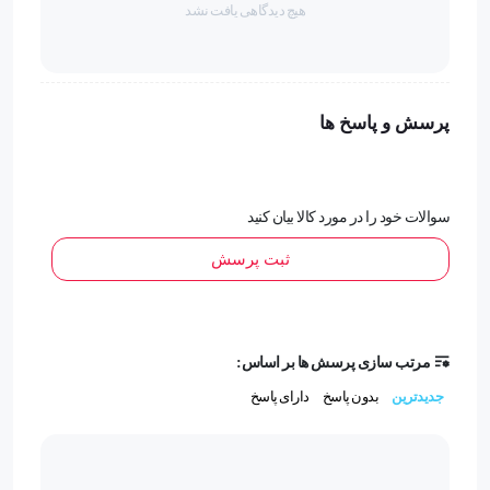
هیچ دیدگاهی یافت نشد
افزایش محسوس سرعت و تسلط در بازی
مناسب برای تمام انگشتان
پرسش و پاسخ ها
مشخصات
دارای لبه دوخت!
سوالات خود را در مورد کالا بیان کنید
ثبت پرسش
مدل: FS02
برند: ممو
مرتب سازی پرسش ها بر اساس:
سال تولید: 2023
جدیدترین
بدون پاسخ
دارای پاسخ
لمس قطعی و بدون تاخیر: دارد
ضخامت: ۰.۳ میلی‌متر