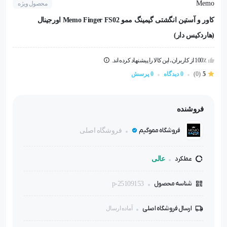
Memo
محصول ویژه
کاور و آستین انگشتی گیمینگ ممو Memo Finger FS02 اورجینال
(هاردکیس دار)
100٪ از کاربران، این کالا را پیشنهاد کرده اند.
5
(0)
0 دیدگاه
0 پرسش
فروشنده
فروشگاه مموگیم
فروشگاه اصلی
عملکرد
عالی
شناسه محصول
p-25109153
ارسال فروشگاه اصلی
آماده ارسال