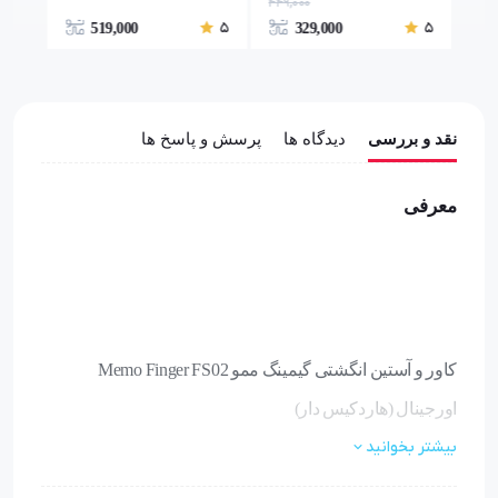
449,000
5
5
5
519,000
329,000
نقد و بررسی
دیدگاه ها
پرسش و پاسخ ها
معرفی
کاور و آستین انگشتی گیمینگ ممو Memo Finger FS02
اورجینال (هاردکیس دار)
بیشتر بخوانید