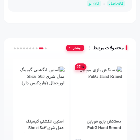
کالای اصل
کالای نو
محصولات مرتبط
بیشتر
27
دستکش بازی موبایل
آستین انگشتی گیمینگ
دست
PubG Hand Rrmed
مدل شزی Shezi S03
موبا
اورجینال (هاردکیس دار)