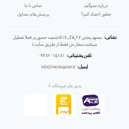
درباره مموگیم
تماس با ما
چطور اعتماد کنم؟
پرسش های متداول
#مموگیم
مموگیم
اورجینال
اصلی
پاور بانک
نشانی:
مشهد پنجتن ۲۷ پلاک ۵۱۷ (شعبه حضوری فعلا تعطیل
میباشد،سفارش فقط از طریق سایت)
هپو
۳۰۰۰۰هزار
HEPO
Lcd
تلفن پشتیبانی:
۰۹۳۸۲۰۱۵۱۸۱
شارژ قوی
ایمیل:
info@memogame.ir
مجوز های فروشگاه