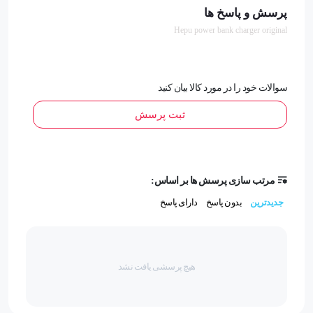
پرسش و پاسخ ها
ابعاد: 145×70×40 میلی‌متر
Hepu power bank charger original
پشتیبانی از Quick Charge 3.0 و PD 22.5W
سوالات خود را در مورد کالا بیان کنید
ثبت پرسش
سایر توضیحات:
مرتب سازی پرسش ها بر اساس:
جدیدترین
بدون پاسخ
دارای پاسخ
ظرفیت: 30000 میلی‌آمپر ساعت، وزن: 627 گرم، ورودی‌ها:
Micro، Type-C، خروجی‌ها: Lightning، Type-C، Micro، USB1،
هیچ پرسشی یافت نشد
USB2، قابلیت شارژ همزمان چند دستگاه.