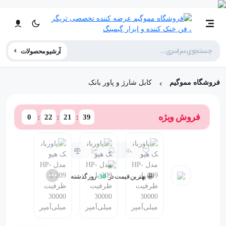
آرشیو محصولات
فروشگاه مموگیم
کابل شارژ و پاور بانک
فروش ویژه
0
22
21
38
🤩 بهترین قیمت در
30
روز گذشته
📦 تنها
1
عدد در انبار باقی مانده
👁️ +
100
نفر این کالا را مشاهده کرده‌اند
❤️ +
100
نفر به این کالا علاقه دارند
🤩 بهترین قیمت در
30
روز گذشته