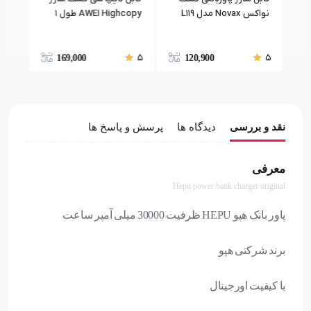
نواکس Novax مدل L119
AWEI Highcopy طول 1
میکرو
متر
متر
5
5
5
169,000
120,900
نقد و بررسی
دیدگاه ها
پرسش و پاسخ ها
معرفی
Hepu power bank charger original
پاور بانک هپو HEPU ظرفیت 30000 میلی آمپر ساعت
برند شرکتی هپو
با کیفیت اورجینال