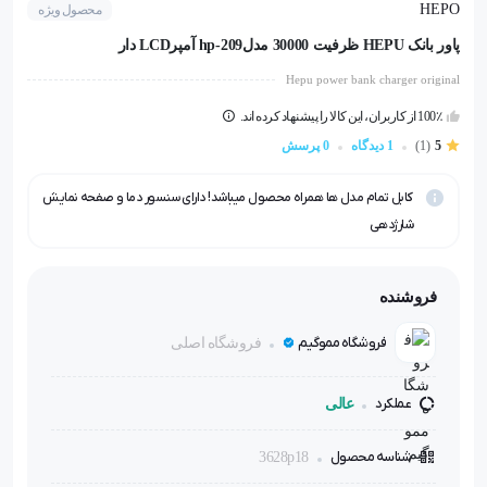
HEPO
محصول ویژه
پاور بانک HEPU ظرفیت 30000 مدلhp-209 آمپرLCD دار
Hepu power bank charger original
100٪ از کاربران، این کالا را پیشنهاد کرده اند.
5
(1)
1 دیدگاه
0 پرسش
کابل تمام مدل ها همراه محصول میباشد! دارای سنسور دما و صفحه نمایش
شارژدهی
فروشنده
فروشگاه مموگیم
فروشگاه اصلی
عملکرد
عالی
شناسه محصول
3628p18