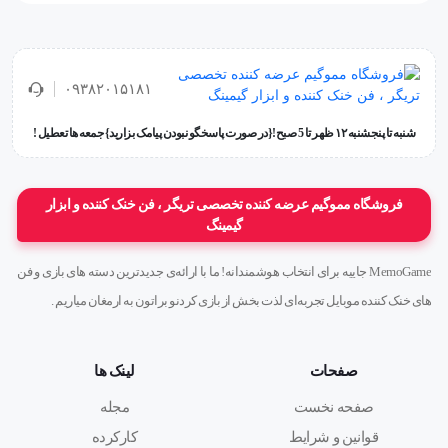
پاور بانک هپو مدل HP 209 با ظرفیت 30000 میلی‌آمپر ساعت
۰۹۳۸۲۰۱۵۱۸۱
یک گزینه قدرتمند و مطمئن برای شارژ انواع دستگاه‌های
شنبه تا پنجشنبه ۱۲ ظهر تا 5 صبح!{در صورت پاسخگو نبودن پیامک بزارید} جمعه ها تعطیل !
الکترونیکی است. این پاور بانک با وزن 627 گرم طراحی شده و
علی‌رغم ظرفیت بالای خود، حمل‌ونقل آسانی دارد. از
فروشگاه مموگیم عرضه کننده تخصصی تریگر ، فن خنک کننده و ابزار
ویژگی‌های برجسته این محصول می‌توان به ورودی‌های Micro
گیمینگ
و Type-C و خروجی‌های متنوع از جمله Lightning، Type-C،
MemoGame جاییه برای انتخاب هوشمندانه! ما با ارائه‌ی جدیدترین دسته های بازی و فن
Micro، USB1، USB2 اشاره کرد که امکان شارژ همزمان چند
های خنک کننده موبایل تجربه‌ای لذت بخش از بازی کردنو براتون به ارمغان میاریم .
دستگاه را فراهم می‌کند. پاور بانک HEPU HP 209 ظرفیت
30000 میلی‌آمپر ساعت انتخابی ایده‌آل برای افرادی است که
صفحات
لینک ها
به دنبال یک شارژر همراه پرقدرت و چندمنظوره برای استفاده
صفحه نخست
مجله
روزمره یا سفر هستند.
قوانین و شرایط
کارکرده