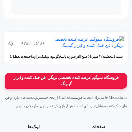
۰۹۳۸۲۰۱۵۱۸۱
شنبه تا پنجشنبه ۱۲ ظهر تا 5 صبح!{در صورت پاسخگو نبودن پیامک بزارید} جمعه ها تعطیل !
فروشگاه مموگیم عرضه کننده تخصصی تریگر ، فن خنک کننده و ابزار
گیمینگ
MemoGame جاییه برای انتخاب هوشمندانه! ما با ارائه‌ی جدیدترین دسته های بازی و فن
های خنک کننده موبایل تجربه‌ای لذت بخش از بازی کردنو براتون به ارمغان میاریم .
صفحات
لینک ها