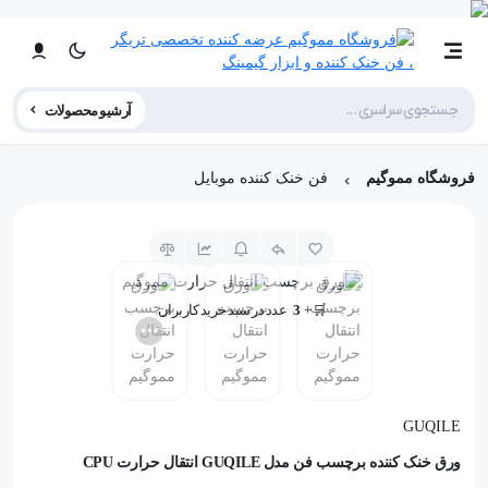
آرشیو محصولات
فروشگاه مموگیم
فن خنک کننده موبایل
📦 تنها
1
عدد در انبار باقی مانده
🛒 +
3
عدد در سبد خرید کاربران
👁️ +
100
نفر این کالا را مشاهده کرده‌اند
📦 تنها
1
عدد در انبار باقی مانده
GUQILE
ورق خنک کننده برچسب فن مدل GUQILE انتقال حرارت CPU