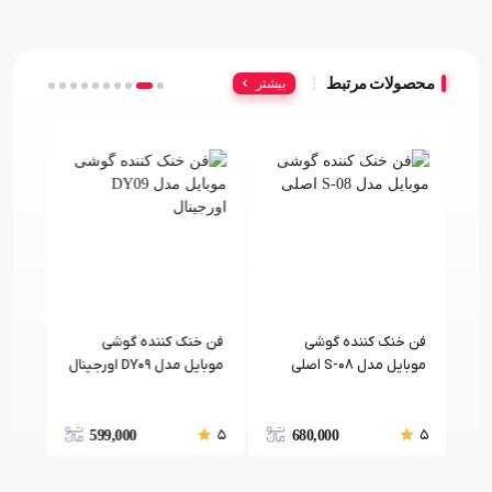
محصولات مرتبط
بیشتر
فن خنک کننده گوشی
فن خنک کننده گوشی
فن خ
موبایل مدل S-08 اصلی
موبایل مدل DY09 اورجینال
بازی 
5
5
5
599,000
680,000