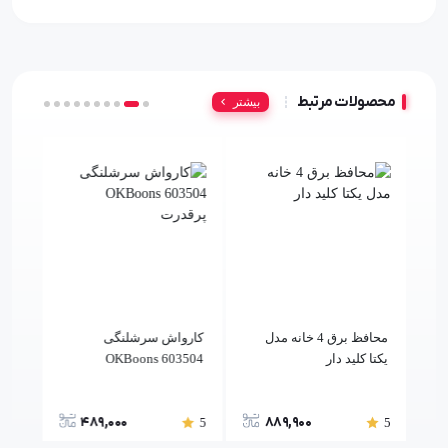
محصولات مرتبط
بیشتر
محافظ برق 4 خانه مدل
کارواش سرشلنگی
استی
یکتا کلید دار
OKBoons 603504
برچ
پرقدرت
489,000
889,900
5
5
5