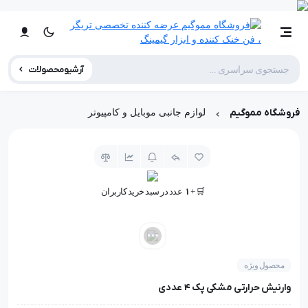
آرشیو محصولات
فروشگاه مموگیم
لوازم جانبی موبایل و کامپیوتر
🤩 بهترین قیمت در
30
روز گذشته
🛒 +
1
عدد در سبد خرید کاربران
👁️ +
200
نفر این کالا را مشاهده کرده‌اند
🤩 بهترین قیمت در
30
روز گذشته
محصول ویژه
وارنیش حرارتی مشکی پک 4 عددی