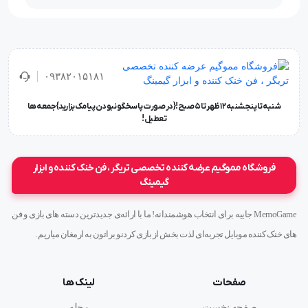
۰۹۳۸۲۰۱۵۱۸۱
شنبه تا پنجشنبه ۱۲ ظهر تا 5 صبح!{در صورت پاسخگو نبودن پیامک بزارید} جمعه ها
تعطیل !
فروشگاه مموگیم عرضه کننده تخصصی تریگر ، فن خنک کننده و ابزار
گیمینگ
MemoGame جاییه برای انتخاب هوشمندانه! ما با ارائه‌ی جدیدترین دسته های بازی و فن
های خنک کننده موبایل تجربه‌ای لذت بخش از بازی کردنو براتون به ارمغان میاریم .
صفحات
لینک ها
صفحه نخست
مجله