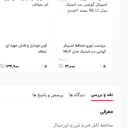
برچسب توری محافظ اسپیکر
آویز موبایل و فلش مهره ای
گوشی نت استیک مدل ML12
شفاف
بسته ۲عددی
49,000
134,900
22,000
5
5
نقد و بررسی
دیدگاه ها
پرسش و پاسخ ها
معرفی
محافظ کابل فنری ليزری اورجينال