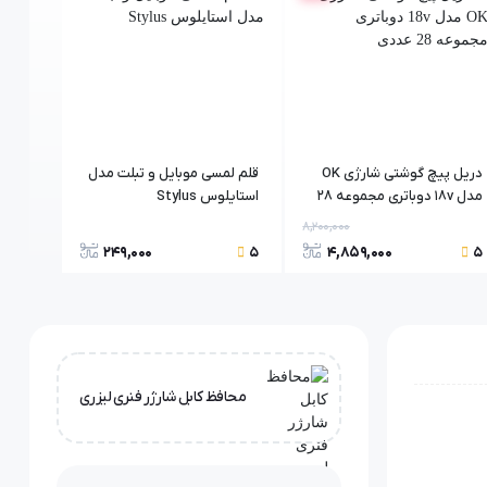
دریل پیچ گوشتی شارژی OK
قلم لمسی موبایل و تبلت مدل
مدل 18v دوباتری مجموعه 28
استایلوس Stylus
میلی م
عددی
8,200,000
249,000
4,859,000
5
5
5
محافظ کابل شارژر فنری لیزری