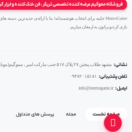
فروشگاه مموگیم عرضه کننده تخصصی تریگر ، فن خنک کننده و ابزار گ
#مموگیم
MemoGame جاییه برای انتخاب هوشمندانه! ما با ارائه‌ی جدیدترین دست
لیزری
اورجینال
محافظ
کابل شارژ
فنری
بازی کردنو براتون به ارمغان میاریم .
نشانی:
مشهد طلاب پنجتن ۲۷ پلاک ۵۱۷ جنب مارکت امیر ، مموگیم(موبایل هوشیار)
تلفن پشتیبانی:
۰۹۳۸۲۰۱۵۱۸۱
ایمیل:
info@memogame.ir
صفحه نخست
مجله
پرسش های متداول