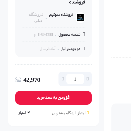
فروشنده
فروشگاه مموگیم
فروشگاه
اصلی
شناسه محصول
p-19984300
موجود در انبار
آماده ارسال
42,970
افزودن به سبد خرید
4
امتیاز
امتیاز باشگاه مشتریان