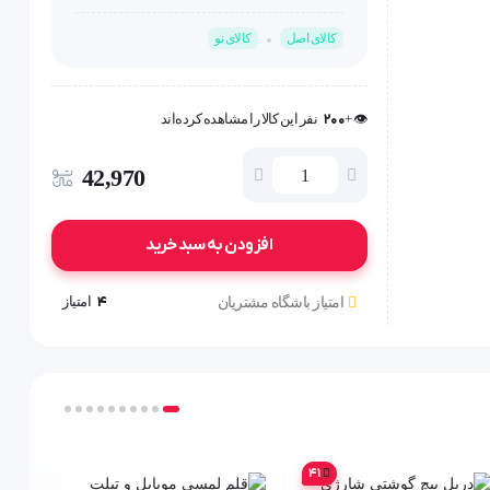
کالای اصل
کالای نو
🤩 بهترین قیمت در
30
روز گذشته
👁️ +
200
نفر این کالا را مشاهده کرده‌اند
🤩 بهترین قیمت در
30
روز گذشته
42,970
افزودن به سبد خرید
4
امتیاز
امتیاز باشگاه مشتریان
41