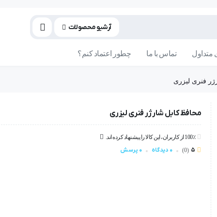
آرشیو محصولات
متداول
تماس با ما
چطور اعتماد کنم؟
ژر فنری لیزری
محافظ کابل شارژر فنری لیزری
100٪ از کاربران، این کالا را پیشنهاد کرده اند.
5
0 دیدگاه
0 پرسش
(0)