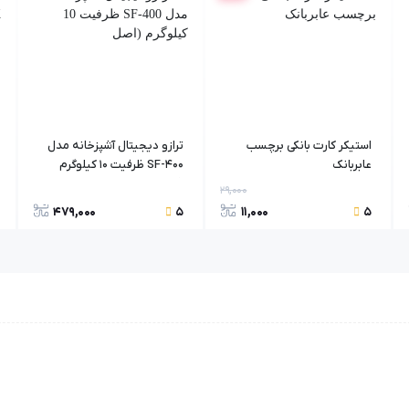
استیکر کارت بانکی برچسب
ترازو دیجیتال آشپزخانه مدل
عابربانک
SF-400 ظرفیت 10 کیلوگرم
(اصل
29,000
479,000
11,000
5
5