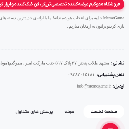
فروشگاه مموگیم عرضه کننده تخصصی تریگر ، فن خنک کننده و ابزار گ
MemoGame جاییه برای انتخاب هوشمندانه! ما با ارائه‌ی جدیدترین دست
بازی کردنو براتون به ارمغان میاریم .
نشانی:
مشهد طلاب پنجتن ۲۷ پلاک ۵۱۷ جنب مارکت امیر ، مموگیم(موبایل هوشیار)
تلفن پشتیبانی:
۰۹۳۸۲۰۱۵۱۸۱
ایمیل:
info@memogame.ir
صفحه نخست
مجله
پرسش های متداول