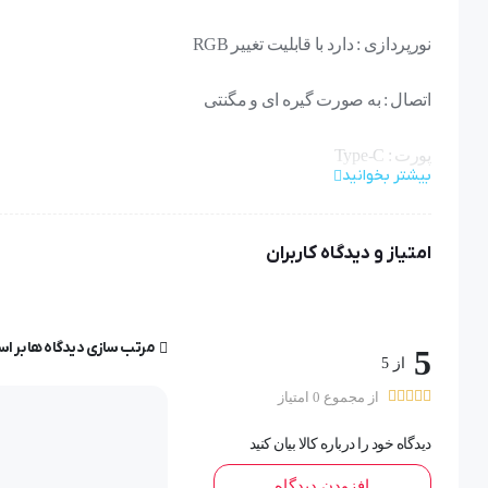
نورپردازی : دارد با قابلیت تغییر RGB
اتصال : به صورت گیره ای و مگنتی
پورت : Type-C
بیشتر بخوانید
توان مورد نیاز : 15 وات
امتیاز و دیدگاه کاربران
جنس : آلیاژ آلومینیوم + پلاستیک ABS
مناسب : انواع گوشی ها و تبلت
مرتب سازی دیدگاه ها بر ا
5
از 5
#مموگیم
از مجموع 0 امتیاز
توضیحات :
دیدگاه خود را درباره کالا بیان کنید
افزودن دیدگاه