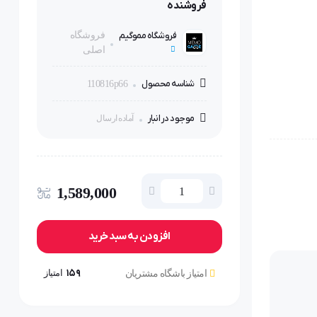
فروشنده
فروشگاه مموگیم
فروشگاه
اصلی
شناسه محصول
110816p66
موجود در انبار
آماده ارسال
1,589,000
افزودن به سبد خرید
159
امتیاز
امتیاز باشگاه مشتریان