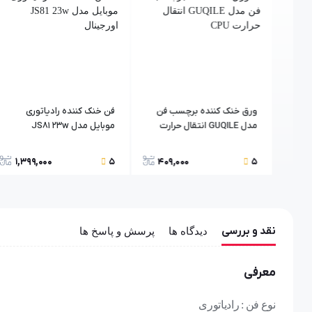
وبایل
ورق خنک کننده برچسب فن
فن خنک کننده رادیاتوری
مدل GUQILE انتقال حرارت
موبایل مدل JS81 23w
CPU
اورجینال
1,399,000
409,000
43
5
5
نقد و بررسی
دیدگاه ها
پرسش و پاسخ ها
معرفی
نوع فن : رادیاتوری