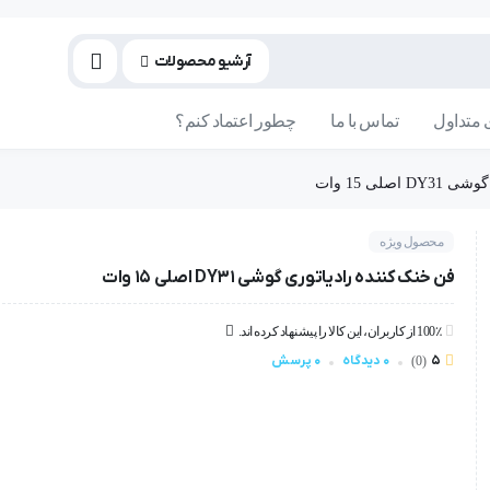
آرشیو محصولات
متداول
تماس با ما
چطور اعتماد کنم؟
صلی 15 وات
محصول ویژه
فن خنک کننده رادیاتوری گوشی DY31 اصلی 15 وات
100٪ از کاربران، این کالا را پیشنهاد کرده اند.
5
0 دیدگاه
0 پرسش
(0)