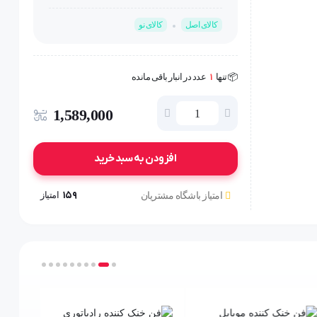
کالای اصل
کالای نو
🤩 بهترین قیمت در
30
روز گذشته
📦 تنها
1
عدد در انبار باقی مانده
👁️ +
200
نفر این کالا را مشاهده کرده‌اند
🤩 بهترین قیمت در
30
روز گذشته
1,589,000
افزودن به سبد خرید
159
امتیاز
امتیاز باشگاه مشتریان