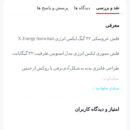
نقد و بررسی
دیدگاه ها
پرسش و پاسخ ها
معرفی
فلش عروسکی ۳۲ گیگ ایکس انرژی X-Energy Snowman
فلش مموری ایکس انرژی مدل اسنومن ظرفیت ۳۲ گیگابابت
طراحی فانتزی بدنه به شکل آدم برفی با روکش از جنس
سیلیکونی
بیشتر بخوانید
دارای درپوش کانکتور و بند برای جلوگیری از مفقود شدن
فلش
امتیاز و دیدگاه کاربران
نوع رابط USB 2.0 مناسب ذخیره سازی و انتقال عکس، فیلم
و …