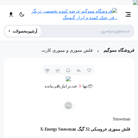
آرشیو محصولات
فروشگاه مموگیم
فلش مموری و مموری کارت
📦 تنها
3
عدد در انبار باقی مانده
👁️ +
200
نفر این کالا را مشاهده کرده‌اند
📦 تنها
3
عدد در انبار باقی مانده
Snowman
فلش مموری عروسکی 32 گیگ X-Energy Snowman