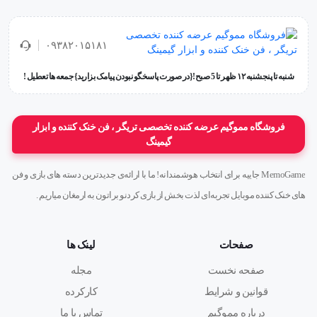
درپوش
۰۹۳۸۲۰۱۵۱۸۱
دارد
شنبه تا پنجشنبه ۱۲ ظهر تا 5 صبح!{در صورت پاسخگو نبودن پیامک بزارید} جمعه ها تعطیل !
مناسب برای
ذخیره سازی و انتقال اطلاعات عکس، فیلم، موسیقی و …
فروشگاه مموگیم عرضه کننده تخصصی تریگر ، فن خنک کننده و ابزار
گیمینگ
مقاومت در برابر شوک و لرزش
MemoGame جاییه برای انتخاب هوشمندانه! ما با ارائه‌ی جدیدترین دسته های بازی و فن
دارد
های خنک کننده موبایل تجربه‌ای لذت بخش از بازی کردنو براتون به ارمغان میاریم .
قابل اتصال به جاکلیدی
صفحات
لینک ها
دارد
صفحه نخست
مجله
قوانین و شرایط
کارکرده
استاندارد
درباره مموگیم
تماس با ما