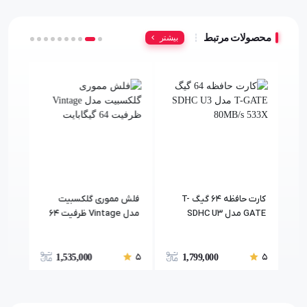
محصولات مرتبط
بیشتر
mi
کارت حافظه 64 گیگ T-
فلش مموری گلکسبیت
GATE مدل SDHC U3
مدل Vintage ظرفیت 64
USB 2 ظرفیت 64
د UHS-I U1
80MB/s 533X
گیگابایت
 100MBs ظرفیت 128
5
5
5
1,535,000
1,799,000