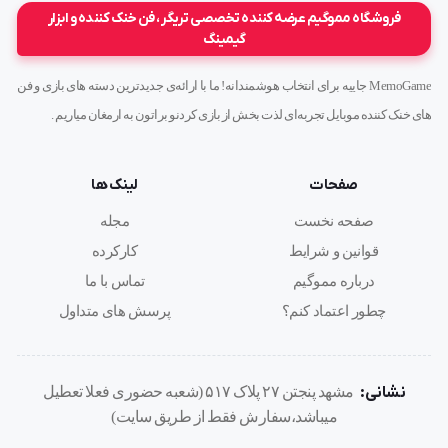
فروشگاه مموگیم عرضه کننده تخصصی تریگر ، فن خنک کننده و ابزار
گیمینگ
MemoGame جاییه برای انتخاب هوشمندانه! ما با ارائه‌ی جدیدترین دسته های بازی و فن
های خنک کننده موبایل تجربه‌ای لذت بخش از بازی کردنو براتون به ارمغان میاریم .
صفحات
لینک ها
صفحه نخست
مجله
قوانین و شرایط
کارکرده
درباره مموگیم
تماس با ما
چطور اعتماد کنم؟
پرسش های متداول
نشانی:
مشهد پنجتن ۲۷ پلاک ۵۱۷ (شعبه حضوری فعلا تعطیل
میباشد،سفارش فقط از طریق سایت)