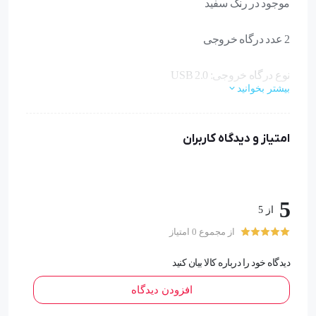
موجود در رنگ سفید
2 عدد درگاه خروجی
نوع درگاه خروجی: USB 2.0
بیشتر بخوانید
شارژ همزمان دو دستگاه به صورت همزمان
امتیاز و دیدگاه کاربران
شدت جریان خروجی: 3.4 آمپر مخصوص تبلت و موبایل
شدت جریان خروجی: در مجموع 3.4 آمپر
5
از 5
#مموگیم
از مجموع 0 امتیاز
توضیحات :
دیدگاه خود را درباره کالا بیان کنید
افزودن دیدگاه
این شارژر فندکی دارای ولتاژ خروجی 3.4 ولت است به وسیله
ی این محصول می توانید گوشی موبایل، تبلت، پاوبانک،