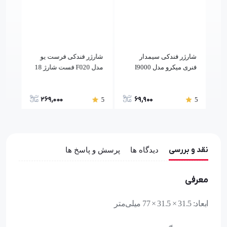
دکی دو پورت 5
شارژر فندکی سیمدار
شارژر فندکی فرست یو
فنری میکرو مدل I9000
مدل F020 فست شارژ 18
وات
38w
269,000
69,900
5
5
5
نقد و بررسی
دیدگاه ها
پرسش و پاسخ ها
معرفی
ابعاد: 31.5 × 31.5 × 77 میلی‌متر