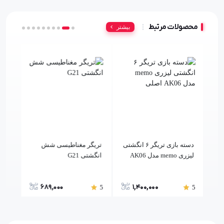
محصولات مرتبط
بیشتر
دسته بازی تریگر ۶ انگشتی
تریگر مغناطیسی شش
دسته
لیزری memo مدل AK06
انگشتی G21
مدل R11 اورجی
اصلی
689,000
1,400,000
5
5
5