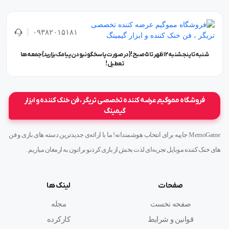
۰۹۳۸۲۰۱۵۱۸۱
شنبه تا پنجشنبه ۱۲ ظهر تا 5 صبح!{در صورت پاسخگو نبودن پیامک بزارید} جمعه ها
تعطیل !
فروشگاه مموگیم عرضه کننده تخصصی تریگر ، فن خنک کننده و ابزار
گیمینگ
MemoGame جاییه برای انتخاب هوشمندانه! ما با ارائه‌ی جدیدترین دسته های بازی و فن
های خنک کننده موبایل تجربه‌ای لذت بخش از بازی کردنو براتون به ارمغان میاریم .
صفحات
لینک ها
صفحه نخست
مجله
قوانین و شرایط
کارکرده