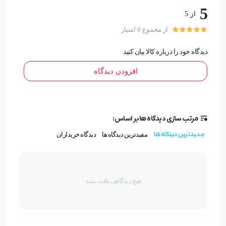
5
از 5
تعداد در بسته بندی : 2 عدد
از مجموع 0 امتیاز
جنس بدنه : ترکیب فلز و پلاستیک
دیدگاه خود را درباره کالا بیان کنید
افزودن دیدگاه
سایر قابلیت ها :
بسیار خوش دست و شیک, بسیار کوچک و قابل حمل, واکنش
بسیار بالا و سرعت انتقال
مرتب سازی دیدگاه ها بر اساس:
جدیدترین دیدگاه ها
مفیدترین دیدگاه ها
دیدگاه خریداران
نوع تریگر : مغناطیسی
توضیحات :
هیچ دیدگاهی یافت نشد
دسته بازی اصلی Earldom مدل F09 با سرعت واکنش فوق
سریع تجربه یک بازی سرعتی و بی نقصی را برای شما به