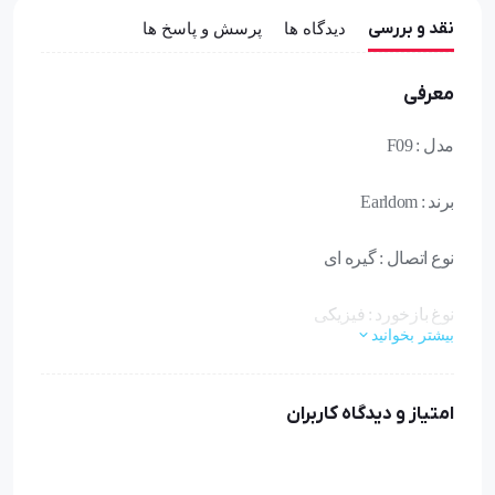
نقد و بررسی
دیدگاه ها
پرسش و پاسخ ها
معرفی
مدل : F09
برند : Earldom
نوع اتصال : گیره ای
نوغ بازخورد : فیزیکی
بیشتر بخوانید
قابلیت نصب : روی انواع گوشی ها
امتیاز و دیدگاه کاربران
منبع انرژی : بدون نیاز به منبع انرژی
جنس : پلاستیک