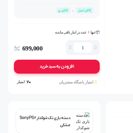
کالای اصل
کالای نو
🤩 بهترین قیمت در
30
روز گذشته
📦 تنها
1
عدد در انبار باقی مانده
👁️ +
200
نفر این کالا را مشاهده کرده‌اند
🤩 بهترین قیمت در
30
روز گذشته
699,000
افزودن به سبد خرید
70
امتیاز
امتیاز باشگاه مشتریان
دسته بازی تک شوکدار Sony PS2
مشکی