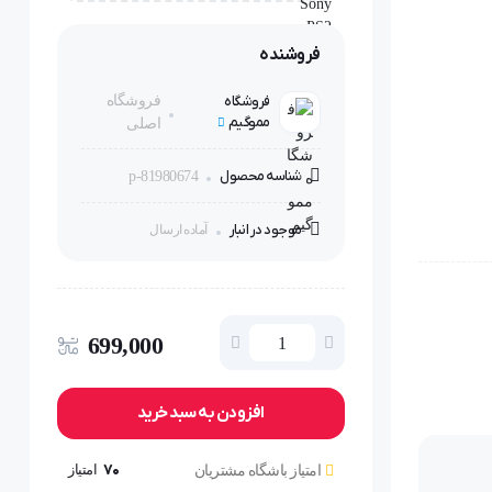
فروشنده
فروشگاه
فروشگاه
مموگیم
اصلی
شناسه محصول
p-81980674
موجود در انبار
آماده ارسال
699,000
افزودن به سبد خرید
70
امتیاز
امتیاز باشگاه مشتریان