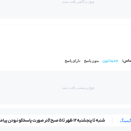
هیچ دیدگاهی یافت نشد
دست
ساس:
جدیدترین
بدون پاسخ
دارای پاسخ
هیچ پرسشی یافت نشد
شنبه تا پنجشنبه ۱۲ ظهر تا 5 صبح!{در صورت پاسخگو نبودن پیامک بزارید} جمعه ها تعطیل !