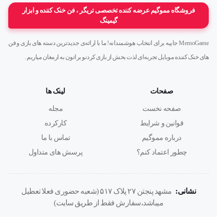
فروشگاه مموگیم عرضه کننده تخصصی تریگر ، فن خنک کننده و ابزار
گیمینگ
MemoGame جاییه برای انتخاب هوشمندانه! ما با ارائه‌ی جدیدترین دسته های بازی و فن
های خنک کننده موبایل تجربه‌ای لذت بخش از بازی کردنو براتون به ارمغان میاریم .
صفحات
لینک ها
صفحه نخست
مجله
قوانین و شرایط
کارکرده
درباره مموگیم
تماس با ما
چطور اعتماد کنم؟
پرسش های متداول
نشانی:
مشهد پنجتن ۲۷ پلاک ۵۱۷ (شعبه حضوری فعلا تعطیل
میباشد،سفارش فقط از طریق سایت)