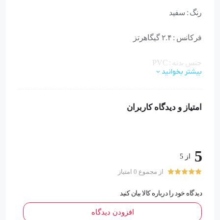
رنگ : سفید
فرکانس : ۲.۴ گیگاهرتز
جنس بدنه : PVC
بیشتر بخوانید
رابط‌ها : USB
امتیاز و دیدگاه کاربران
توضیحات سازگاری : IOS , اندروید
میکروفون : دارای میکروفون داخلی
5
از 5
نوع اتصال : بلوتوث, بی سیم
از مجموع 0 امتیاز
ورژن بلوتوث : ۵.۱
دیدگاه خود را درباره کالا بیان کنید
افزودن دیدگاه
#مموگیم