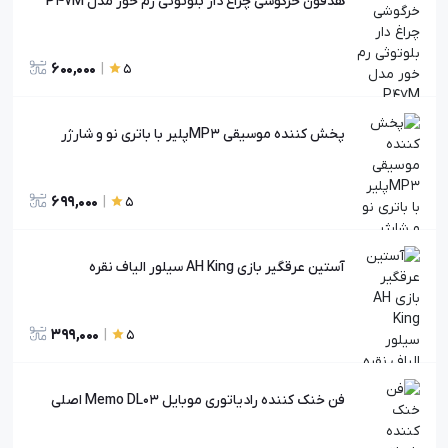
هدفون خرگوشی چراغ دار بلوتوثی رم خور مدل P47M
600,000
|
5
پخش کننده موسیقی MP3پلیر با باتری نو و شارژر
699,000
|
5
آستین عرقگیر بازی AH King سیلور الیاف نقره
399,000
|
5
فن خنک کننده رادیاتوری موبایل Memo DL03 اصلی