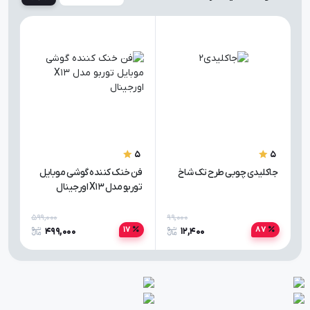
5
5
5
جاکلیدی چوبی طرح تک شاخ
فن خنک کننده گوشی موبایل
توربو مدل X13 اورجینال
27
599,000
99,000
17
87
499,000
12,400