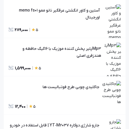
آستین و کاور انگشتی عرقگیر نانو ممو memo fs01
اورجینال
289,000
|
5
Mp3پلیر پخش کننده موزیک با ۱۶گیگ حافظه و
هندزفری اصلی
1,599,000
|
5
جاکلیدی چوبی طرح فوتبالیست ها
12,400
|
5
جارو شارژی دوکاره YT‑M2037 | قابل استفاده در خودرو