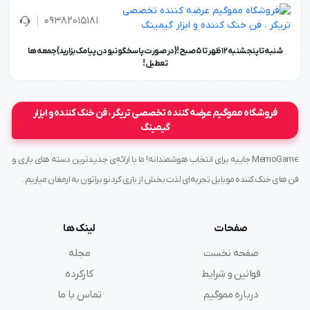
۰۹۳۸۲۰۱۵۱۸۱
شنبه تا پنجشنبه ۱۲ ظهر تا 5 صبح!{در صورت پاسخگو نبودن پیامک بزارید} جمعه ها
تعطیل !
فروشگاه مموگیم عرضه کننده تخصصی تریگر ، فن خنک کننده و ابزار
گیمینگ
MemoGame جاییه برای انتخاب هوشمندانه! ما با ارائه‌ی جدیدترین دسته های بازی و
فن های خنک کننده موبایل تجربه‌ای لذت بخش از بازی کردنو براتون به ارمغان میاریم .
صفحات
لینک ها
صفحه نخست
مجله
قوانین و شرایط
کارکرده
درباره مموگیم
تماس با ما