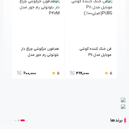
فن خنک کننده گوشی
هدفون خرگوشی چراغ دار
موبایل مدل P11
بلوتوثی رم خور مدل
خرگو
PUBG(اصلی۱۰۰٪)
P47M
600,000
499,000
5
5
5
برند ها