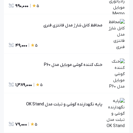
990,000
|
5
محافظ کابل شارژ مدل فانتزی فنری
49,000
|
5
خنک کننده گوشی موبایل مدل P60
1,389,000
|
5
پایه نگهدارنده گوشی و تبلت مدل OK Stand
79,000
|
5